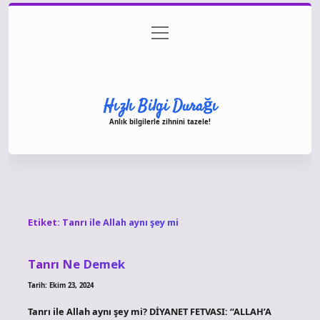
menüyü
Anasayfa
Gizlilik Politikası
Yasal Uyarı
aç
Hakkımızda
Hızlı Bilgi Durağı
Anlık bilgilerle zihnini tazele!
Etiket:
Tanrı ile Allah aynı şey mi
Tanrı Ne Demek
Tarih: Ekim 23, 2024
Tanrı ile Allah aynı şey mi? DİYANET FETVASI: “ALLAH’A