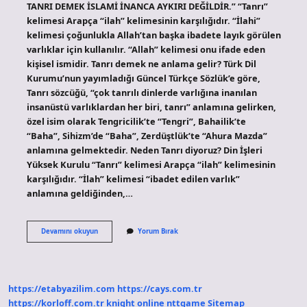
TANRI DEMEK İSLAMİ İNANCA AYKIRI DEĞİLDİR.” “Tanrı”
kelimesi Arapça “ilah” kelimesinin karşılığıdır. “İlahi”
kelimesi çoğunlukla Allah’tan başka ibadete layık görülen
varlıklar için kullanılır. “Allah” kelimesi onu ifade eden
kişisel ismidir. Tanrı demek ne anlama gelir? Türk Dil
Kurumu’nun yayımladığı Güncel Türkçe Sözlük’e göre,
Tanrı sözcüğü, “çok tanrılı dinlerde varlığına inanılan
insanüstü varlıklardan her biri, tanrı” anlamına gelirken,
özel isim olarak Tengricilik’te “Tengri”, Bahailik’te
“Baha”, Sihizm’de “Baha”, Zerdüştlük’te “Ahura Mazda”
anlamına gelmektedir. Neden Tanrı diyoruz? Din İşleri
Yüksek Kurulu “Tanrı” kelimesi Arapça “ilah” kelimesinin
karşılığıdır. “İlah” kelimesi “ibadet edilen varlık”
anlamına geldiğinden,…
Tanrı
Devamını okuyun
Yorum Bırak
Ne
Demek
https://etabyazilim.com
https://cays.com.tr
https://korloff.com.tr
knight online
nttgame
Sitemap