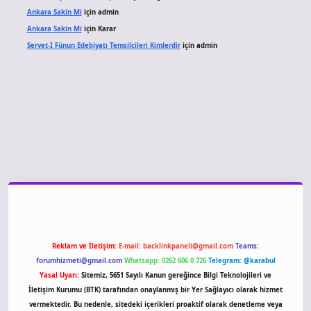
Ankara Sakin Mi
için
admin
Ankara Sakin Mi
için
Karar
Servet-I Fünun Edebiyatı Temsilcileri Kimlerdir
için
admin
giriş
Reklam ve İletişim:
E-mail:
backlinkpaneli@gmail.com
Teams:
forumhizmeti@gmail.com
Whatsapp: 0262 606 0 726
Telegram: @karabul
Yasal Uyarı:
Sitemiz, 5651 Sayılı Kanun gereğince Bilgi Teknolojileri ve
İletişim Kurumu (BTK) tarafından onaylanmış bir Yer Sağlayıcı olarak hizmet
vermektedir. Bu nedenle, sitedeki içerikleri proaktif olarak denetleme veya