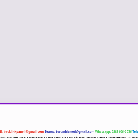
il:
backlinkpaneli@gmail.com
Teams:
forumhizmeti@gmail.com
Whatsapp: 0262 606 0 726
Tel