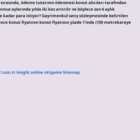
sırasında, ödeme tutarının ödenmesi konut alıcıları tarafından
emmuz aylarında yılda iki kez artırılır ve böylece son 6 aylık
e kadar para istiyor? Gayrimenkul satış sözleşmesinde belirtilen
n önce konut fiyatının konut fiyatının yüzde 1’inde (150 metrekareye
f.com.tr
knight online
nttgame
Sitemap