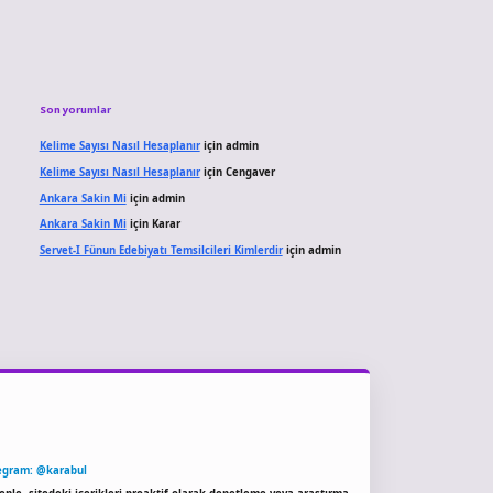
Son yorumlar
Kelime Sayısı Nasıl Hesaplanır
için
admin
Kelime Sayısı Nasıl Hesaplanır
için
Cengaver
Ankara Sakin Mi
için
admin
Ankara Sakin Mi
için
Karar
Servet-I Fünun Edebiyatı Temsilcileri Kimlerdir
için
admin
egram: @karabul