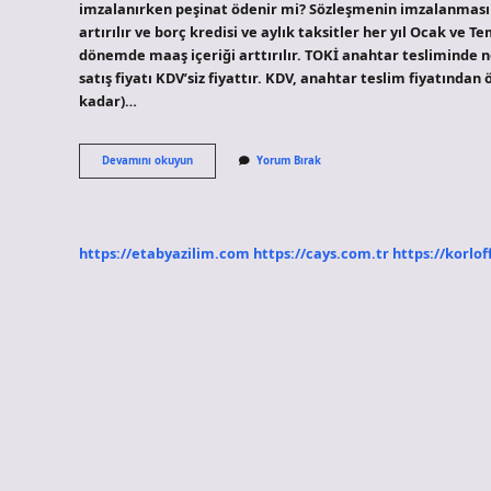
imzalanırken peşinat ödenir mi? Sözleşmenin imzalanması 
artırılır ve borç kredisi ve aylık taksitler her yıl Ocak ve T
dönemde maaş içeriği arttırılır. TOKİ anahtar tesliminde n
satış fiyatı KDV’siz fiyattır. KDV, anahtar teslim fiyatında
kadar)…
Toki̇
Devamını okuyun
Yorum Bırak
Sözleşme
Imzalandıktan
Sonra
Ne
Olur
https://etabyazilim.com
https://cays.com.tr
https://korlof