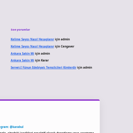
Son yorumlar
Kelime Sayısı Nasıl Hesaplanır
için
admin
Kelime Sayısı Nasıl Hesaplanır
için
Cengaver
Ankara Sakin Mi
için
admin
Ankara Sakin Mi
için
Karar
Servet-I Fünun Edebiyatı Temsilcileri Kimlerdir
için
admin
egram: @karabul