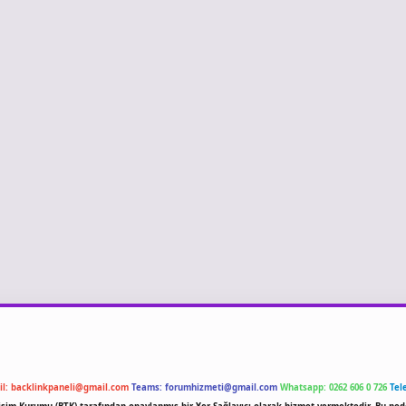
il:
backlinkpaneli@gmail.com
Teams:
forumhizmeti@gmail.com
Whatsapp: 0262 606 0 726
Tel