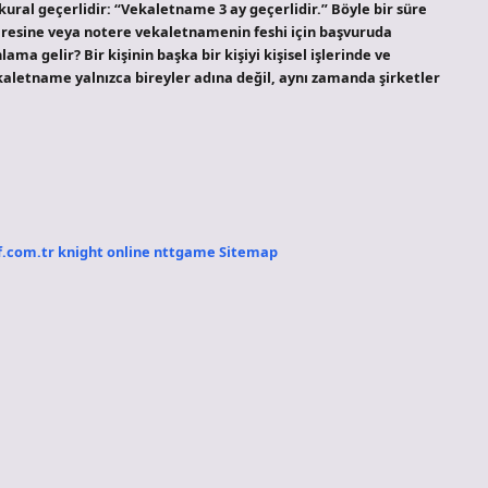
kural geçerlidir: “Vekaletname 3 ay geçerlidir.” Böyle bir süre
dairesine veya notere vekaletnamenin feshi için başvuruda
ma gelir? Bir kişinin başka bir kişiyi kişisel işlerinde ve
kaletname yalnızca bireyler adına değil, aynı zamanda şirketler
f.com.tr
knight online
nttgame
Sitemap