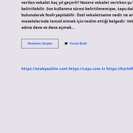
verilen vekalet kaç yıl geçerli? Notere vekalet verirken şu 
belirtilebilir. Son kullanma süresi belirtilmemişse, tapu 
bulunularak fesih yapılabilir. Özel vekaletname nedir ne anla
meselelerinde temsil etmek için teslim ettiği belgedir. Ve
adına dava ve dava açmak…
Özel
Devamını okuyun
Yorum Bırak
Vekaletname
Kaç
Yıl
Geçerlidir
https://etabyazilim.com
https://cays.com.tr
https://korlof