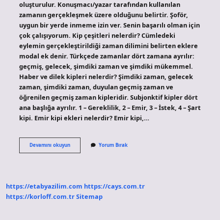
oluşturulur. Konuşmacı/yazar tarafından kullanılan
zamanın gerçekleşmek üzere olduğunu belirtir. Şoför,
uygun bir yerde inmeme izin ver. Senin başarılı olman için
çok çalışıyorum. Kip çeşitleri nelerdir? Cümledeki
eylemin gerçekleştirildiği zaman dilimini belirten eklere
modal ek denir. Türkçede zamanlar dört zamana ayrılır:
geçmiş, gelecek, şimdiki zaman ve şimdiki mükemmel.
Haber ve dilek kipleri nelerdir? Şimdiki zaman, gelecek
zaman, şimdiki zaman, duyulan geçmiş zaman ve
öğrenilen geçmiş zaman kipleridir. Subjonktif kipler dört
ana başlığa ayrılır. 1 – Gereklilik, 2 – Emir, 3 – İstek, 4 – Şart
kipi. Emir kipi ekleri nelerdir? Emir kipi,…
Dinleyin
Devamını okuyun
Yorum Bırak
Hangi
Kip
https://etabyazilim.com
https://cays.com.tr
https://korloff.com.tr
Sitemap