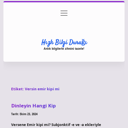
menüyü
Anasayfa
Gizlilik Politikası
Yasal Uyarı
aç
Hakkımızda
Hızlı Bilgi Durağı
Anlık bilgilerle zihnini tazele!
Etiket:
Versin emir kipi mi
Dinleyin Hangi Kip
Tarih: Ekim 23, 2024
Versene Emir kipi mi? Subjonktif -e ve -a ekleriyle