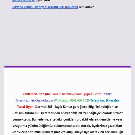
Servet-I Fünun Edebiyatı Temsilcileri Kimlerdir
için
admin
o giriş
Reklam ve İletişim:
E-mail:
backlinkpaneli@gmail.com
Teams:
forumhizmeti@gmail.com
Whatsapp: 0262 606 0 726
Telegram: @karabul
Yasal Uyarı:
Sitemiz, 5651 Sayılı Kanun gereğince Bilgi Teknolojileri ve
İletişim Kurumu (BTK) tarafından onaylanmış bir Yer Sağlayıcı olarak hizmet
vermektedir. Bu nedenle, sitedeki içerikleri proaktif olarak denetleme veya
araştırma yükümlülüğümüz bulunmamaktadır. Ancak, üyelerimiz yazdıkları
içeriklerin sorumluluğunu taşımakta olup, siteye üye olarak bu sorumluluğu