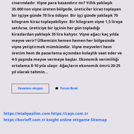
civarındadır. Vişne para kazandırır mı? Yıllık yaklaşık
35.000 ton vişne üreten bölgede, üreticiler kiraz toplayan
bir işçiye günde 70 lira ödüyor. Bir işçi günde yaklaşık 70
kilogram kiraz toplayabiliyor. Bir kilogram vişne 1,5 liraya
satılırsa, üreticiye bir işçinin her gün topladığı
kirazlardan yaklaşık 35 lira kalıyor. Vişne ağacı kaç yılda
meyve verir? Ülkemizin hemen hemen her bölgesinde
vişne yetiştirmek mümkündür. Vişne meyveleri hem
üretim hem de pazarlama açısından kolaylık vaat eder ve
4-5 yaşında meyve vermeye başlar. Ekonomik verimliliği
ortalama 8-10 yıla ulaşır. Ağaçların ekonomik ömrü 20-25
yıl olarak tahmin…
Vişne
Devamını okuyun
Yorum Bırak
Dönüme
Kaç
Kilo
Verir
https://etabyazilim.com
https://cays.com.tr
https://korloff.com.tr
knight online
nttgame
Sitemap