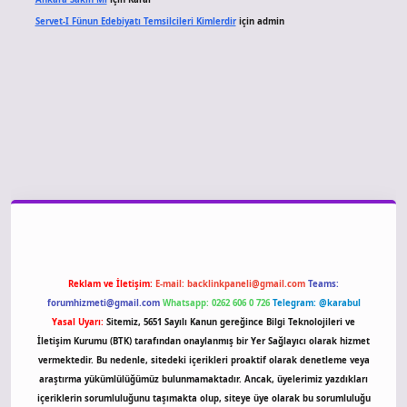
Servet-I Fünun Edebiyatı Temsilcileri Kimlerdir
için
admin
no giriş
Reklam ve İletişim:
E-mail:
backlinkpaneli@gmail.com
Teams:
forumhizmeti@gmail.com
Whatsapp: 0262 606 0 726
Telegram: @karabul
Yasal Uyarı:
Sitemiz, 5651 Sayılı Kanun gereğince Bilgi Teknolojileri ve
İletişim Kurumu (BTK) tarafından onaylanmış bir Yer Sağlayıcı olarak hizmet
vermektedir. Bu nedenle, sitedeki içerikleri proaktif olarak denetleme veya
araştırma yükümlülüğümüz bulunmamaktadır. Ancak, üyelerimiz yazdıkları
içeriklerin sorumluluğunu taşımakta olup, siteye üye olarak bu sorumluluğu