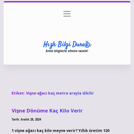
menüyü
Anasayfa
Gizlilik Politikası
Yasal Uyarı
aç
Hakkımızda
Hızlı Bilgi Durağı
Anlık bilgilerle zihnini tazele!
Etiket:
Vişne ağacı kaç metre arayla dikilir
Vişne Dönüme Kaç Kilo Verir
Tarih: Aralık 28, 2024
1 vişne ağacı kaç kilo meyve verir? Yıllık üretim 120