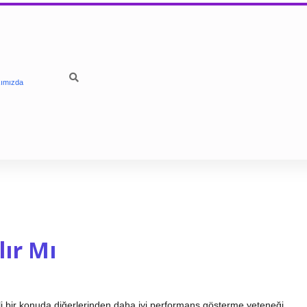
ımızda
lır Mı
irli bir konuda diğerlerinden daha iyi performans gösterme yeteneği