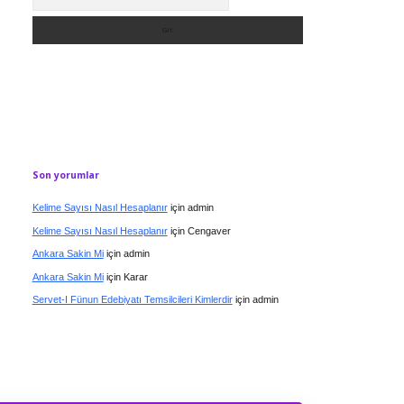
Son yorumlar
Kelime Sayısı Nasıl Hesaplanır
için
admin
Kelime Sayısı Nasıl Hesaplanır
için
Cengaver
Ankara Sakin Mi
için
admin
Ankara Sakin Mi
için
Karar
Servet-I Fünun Edebiyatı Temsilcileri Kimlerdir
için
admin