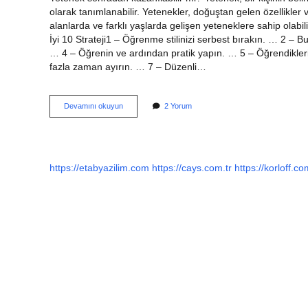
olarak tanımlanabilir. Yetenekler, doğuştan gelen özellikler vey
alanlarda ve farklı yaşlarda gelişen yeteneklere sahip olabil
İyi 10 Strateji1 – Öğrenme stilinizi serbest bırakın. … 2 – 
… 4 – Öğrenin ve ardından pratik yapın. … 5 – Öğrendikleri
fazla zaman ayırın. … 7 – Düzenli…
Beceri
Devamını okuyun
2 Yorum
Sonradan
Kazanılır
Mı
https://etabyazilim.com
https://cays.com.tr
https://korloff.co