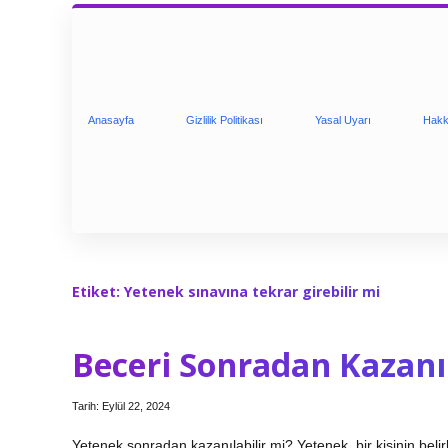
Anasayfa
Gizlilik Politikası
Yasal Uyarı
Hakk
Etiket:
Yetenek sınavına tekrar girebilir mi
Beceri Sonradan Kazanı
Tarih: Eylül 22, 2024
Yetenek sonradan kazanılabilir mi? Yetenek, bir kişinin bel