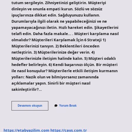
tutum sergileyin. Zihniyetinizi geliştirin. Müşteriyi
dinleyin ve onunla empati kurun. Sözlü ve sözsüz
ipuçlarınıza dikkat edin. Sağduyunuzu kullanın.
Durumlarıyla ilgili olarak ne yapabileceğinizi ve ne
yapamayacağınızı iletin. Hızlı hareket edin. Şikayetlerini
telafi edin. Daha fazla makale… . Müşteri karşılama nasıl
olmalıdır? Müşterileri Karşılamak İçin 6 Strateji 1)
Müşterilerinizi tanıyın. 2) Beklentileri önceden
netleştirin. 3) Müşterilerinize değer verin. 4)
Müşterilerinizle iletişim halinde kalın. 5) Müşteri odaklı
hedefler belirleyin. 6) Kendi başarınızı ölçün. Bir müşteri
ile nasıl konuşulur? Müşterilerle etkili iletişim kurmanın
yolları: Nazik olun ve bilmiyorsanız zamanında
açıklamalar yapın. Sinirli bir müşteri nasıl
sakinleştirilir?…
Müşteriye
Devamını okuyun
Yorum Bırak
Karşı
Nasıl
Davranmalı
https://etabyazilim.com
https://cays.com.tr