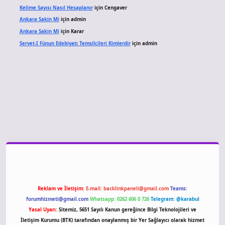
Kelime Sayısı Nasıl Hesaplanır
için
Cengaver
Ankara Sakin Mi
için
admin
Ankara Sakin Mi
için
Karar
Servet-I Fünun Edebiyatı Temsilcileri Kimlerdir
için
admin
giriş
Reklam ve İletişim:
E-mail:
backlinkpaneli@gmail.com
Teams:
forumhizmeti@gmail.com
Whatsapp: 0262 606 0 726
Telegram: @karabul
Yasal Uyarı:
Sitemiz, 5651 Sayılı Kanun gereğince Bilgi Teknolojileri ve
İletişim Kurumu (BTK) tarafından onaylanmış bir Yer Sağlayıcı olarak hizmet