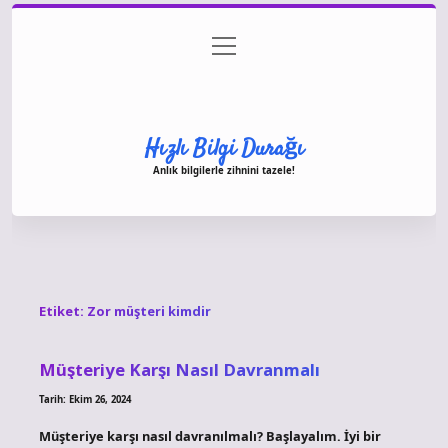
menüyü
Anasayfa
Gizlilik Politikası
Yasal Uyarı
aç
Hakkımızda
Hızlı Bilgi Durağı
Anlık bilgilerle zihnini tazele!
Etiket:
Zor müşteri kimdir
Müşteriye Karşı Nasıl Davranmalı
Tarih: Ekim 26, 2024
Müşteriye karşı nasıl davranılmalı? Başlayalım. İyi bir