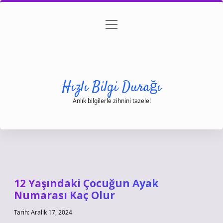
menüyü
Anasayfa
Gizlilik Politikası
Yasal Uyarı
aç
Hakkımızda
Hızlı Bilgi Durağı
Anlık bilgilerle zihnini tazele!
12 Yaşındaki Çocuğun Ayak
Numarası Kaç Olur
Tarih: Aralık 17, 2024