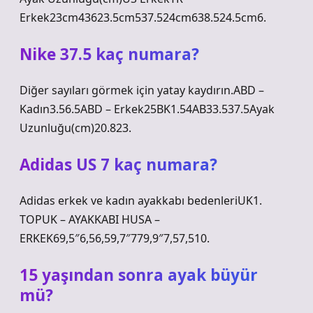
Erkek23cm43623.5cm537.524cm638.524.5cm6.
Nike 37.5 kaç numara?
Diğer sayıları görmek için yatay kaydırın.ABD –
Kadın3.56.5ABD – Erkek25BK1.54AB33.537.5Ayak
Uzunluğu(cm)20.823.
Adidas US 7 kaç numara?
Adidas erkek ve kadın ayakkabı bedenleriUK1.
TOPUK – AYAKKABI HUSA –
ERKEK69,5″6,56,59,7″779,9″7,57,510.
15 yaşından sonra ayak büyür
mü?