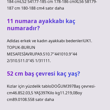
184 cmL52 54177-185 cm 178-186 cmXL56 58179-
187 cm 180-188 cm4 satır daha
11 numara ayakkabı kaç
numaradır?
Adidas erkek ve kadın ayakkabı bedenleriUK1.
TOPUK-BURUN
MESAFESİAVRUPA9.510.7″441010.9″44
2/310.511.0″45 1/31111.
52 cm baş çevresi kaç yaş?
Kızlar için yüzdelik tabloDOĞUM397Baş çevresi-
cm46.852.03,5 YAŞ397Kilo kg11.219,0Boy
cm89.0108.558 satır daha