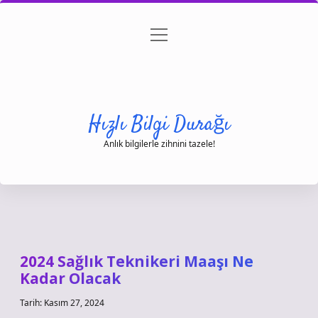
menüyü
Anasayfa
Gizlilik Politikası
Yasal Uyarı
aç
Hakkımızda
Hızlı Bilgi Durağı
Anlık bilgilerle zihnini tazele!
2024 Sağlık Teknikeri Maaşı Ne
Kadar Olacak
Tarih: Kasım 27, 2024