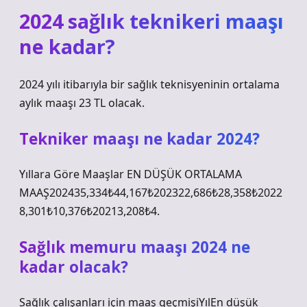
2024 sağlık teknikeri maaşı
ne kadar?
2024 yılı itibarıyla bir sağlık teknisyeninin ortalama
aylık maaşı 23 TL olacak.
Tekniker maaşı ne kadar 2024?
Yıllara Göre Maaşlar EN DÜŞÜK ORTALAMA
MAAŞ202435,334₺44,167₺202322,686₺28,358₺2022
8,301₺10,376₺20213,208₺4.
Sağlık memuru maaşı 2024 ne
kadar olacak?
Sağlık çalışanları için maaş geçmişiYılEn düşük