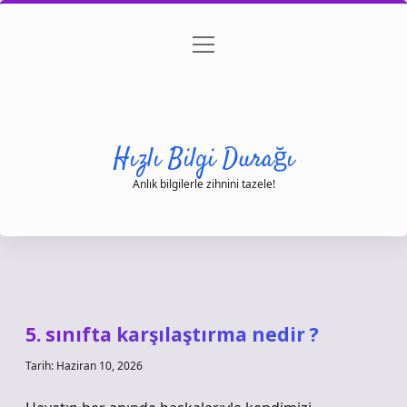
menüyü
Anasayfa
Gizlilik Politikası
Yasal Uyarı
aç
Hakkımızda
Hızlı Bilgi Durağı
Anlık bilgilerle zihnini tazele!
5. sınıfta karşılaştırma nedir ?
Tarih: Haziran 10, 2026