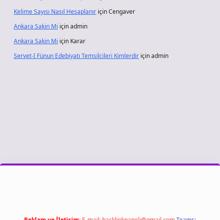
Kelime Sayısı Nasıl Hesaplanır
için
Cengaver
Ankara Sakin Mi
için
admin
Ankara Sakin Mi
için
Karar
Servet-I Fünun Edebiyatı Temsilcileri Kimlerdir
için
admin
Reklam ve İletişim:
E-mail:
backlinkpaneli@gmail.com
Teams: