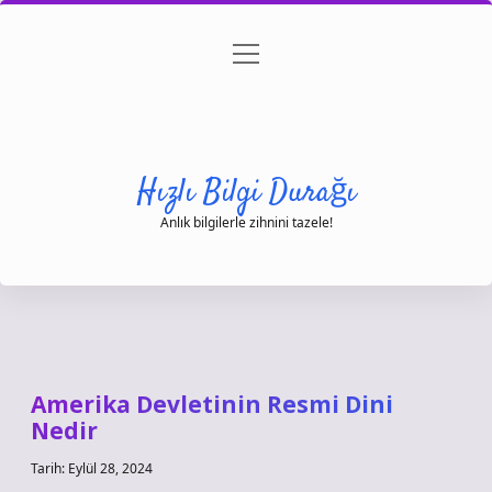
menüyü
Anasayfa
Gizlilik Politikası
Yasal Uyarı
aç
Hakkımızda
Hızlı Bilgi Durağı
Anlık bilgilerle zihnini tazele!
Amerika Devletinin Resmi Dini
Nedir
Tarih: Eylül 28, 2024