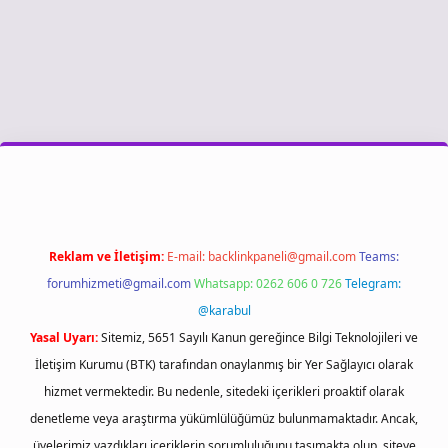
riş
Reklam ve İletişim:
E-mail:
backlinkpaneli@gmail.com
Teams:
forumhizmeti@gmail.com
Whatsapp: 0262 606 0 726
Telegram:
@karabul
Yasal Uyarı:
Sitemiz, 5651 Sayılı Kanun gereğince Bilgi Teknolojileri ve
İletişim Kurumu (BTK) tarafından onaylanmış bir Yer Sağlayıcı olarak
hizmet vermektedir. Bu nedenle, sitedeki içerikleri proaktif olarak
denetleme veya araştırma yükümlülüğümüz bulunmamaktadır. Ancak,
üyelerimiz yazdıkları içeriklerin sorumluluğunu taşımakta olup, siteye