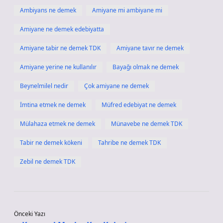
Ambiyans ne demek
Amiyane mi ambiyane mi
Amiyane ne demek edebiyatta
Amiyane tabir ne demek TDK
Amiyane tavır ne demek
Amiyane yerine ne kullanılır
Bayağı olmak ne demek
Beynelmilel nedir
Çok amiyane ne demek
İmtina etmek ne demek
Müfred edebiyat ne demek
Mülahaza etmek ne demek
Münavebe ne demek TDK
Tabir ne demek kökeni
Tahribe ne demek TDK
Zebil ne demek TDK
Önceki Yazı