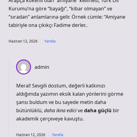
Arapça kökenli olan “amiyane” kelimesi, Türk Dil
Kurumu’na göre “bayağı”, “kibar olmayan” ve
“sıradan” anlamlarına gelir. Örnek cümle: “Amiyane
tabiriyle ona çıkıkçı Fadime derler..
Haziran 12, 2026
Yanıtla
admin
Meral! Sevgili dostum, değerli katkınızı
aldığımda yazımın eksik kalan yönlerini görme
şansı buldum ve bu sayede metin daha
bütünlüklü,
daha ikna edici
ve
daha güçlü
bir
akademik çerçeveye kavuştu.
Haziran 12, 2026
Yanıtla