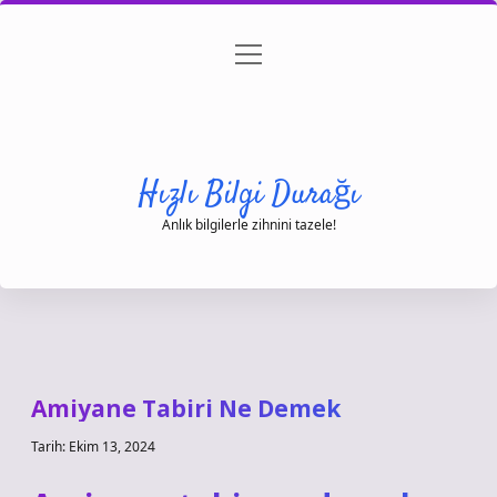
menüyü
Anasayfa
Gizlilik Politikası
Yasal Uyarı
aç
Hakkımızda
Hızlı Bilgi Durağı
Anlık bilgilerle zihnini tazele!
Amiyane Tabiri Ne Demek
Tarih: Ekim 13, 2024