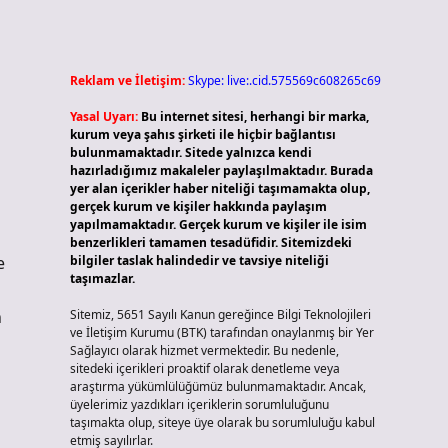
Reklam ve İletişim:
Skype: live:.cid.575569c608265c69
Yasal Uyarı:
Bu internet sitesi, herhangi bir marka,
kurum veya şahıs şirketi ile hiçbir bağlantısı
bulunmamaktadır. Sitede yalnızca kendi
hazırladığımız makaleler paylaşılmaktadır. Burada
n
yer alan içerikler haber niteliği taşımamakta olup,
gerçek kurum ve kişiler hakkında paylaşım
yapılmamaktadır. Gerçek kurum ve kişiler ile isim
benzerlikleri tamamen tesadüfidir. Sitemizdeki
e
bilgiler taslak halindedir ve tavsiye niteliği
taşımazlar.
n
Sitemiz, 5651 Sayılı Kanun gereğince Bilgi Teknolojileri
ve İletişim Kurumu (BTK) tarafından onaylanmış bir Yer
Sağlayıcı olarak hizmet vermektedir. Bu nedenle,
sitedeki içerikleri proaktif olarak denetleme veya
araştırma yükümlülüğümüz bulunmamaktadır. Ancak,
üyelerimiz yazdıkları içeriklerin sorumluluğunu
taşımakta olup, siteye üye olarak bu sorumluluğu kabul
etmiş sayılırlar.