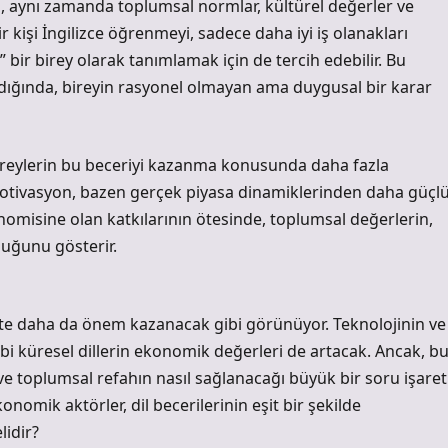
, aynı zamanda toplumsal normlar, kültürel değerler ve
ir kişi İngilizce öğrenmeyi, sadece daha iyi iş olanakları
 bir birey olarak tanımlamak için de tercih edebilir. Bu
ığında, bireyin rasyonel olmayan ama duygusal bir karar
ireylerin bu beceriyi kazanma konusunda daha fazla
motivasyon, bazen gerçek piyasa dinamiklerinden daha güçl
konomisine olan katkılarının ötesinde, toplumsal değerlerin,
duğunu gösterir.
kte daha da önem kazanacak gibi görünüyor. Teknolojinin ve
gibi küresel dillerin ekonomik değerleri de artacak. Ancak, b
i ve toplumsal refahın nasıl sağlanacağı büyük bir soru işaret
omik aktörler, dil becerilerinin eşit bir şekilde
lidir?