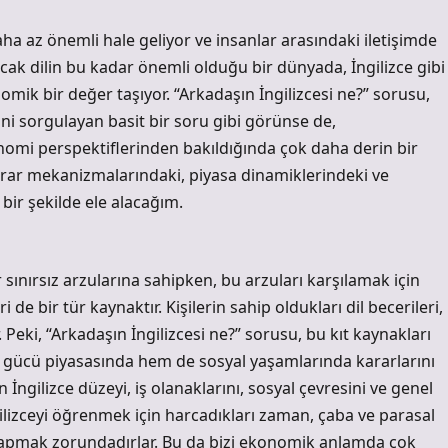
daha az önemli hale geliyor ve insanlar arasındaki iletişimde
ncak dilin bu kadar önemli olduğu bir dünyada, İngilizce gibi
omik bir değer taşıyor. “Arkadaşın İngilizcesi ne?” sorusu,
ini sorgulayan basit bir soru gibi görünse de,
mi perspektiflerinden bakıldığında çok daha derin bir
 karar mekanizmalarındaki, piyasa dinamiklerindeki ve
bir şekilde ele alacağım.
r sınırsız arzularına sahipken, bu arzuları karşılamak için
i de bir tür kaynaktır. Kişilerin sahip oldukları dil becerileri,
 Peki, “Arkadaşın İngilizcesi ne?” sorusu, bu kıt kaynakları
m iş gücü piyasasında hem de sosyal yaşamlarında kararlarını
n İngilizce düzeyi, iş olanaklarını, sosyal çevresini ve genel
ngilizceyi öğrenmek için harcadıkları zaman, çaba ve parasal
m yapmak zorundadırlar. Bu da bizi ekonomik anlamda çok