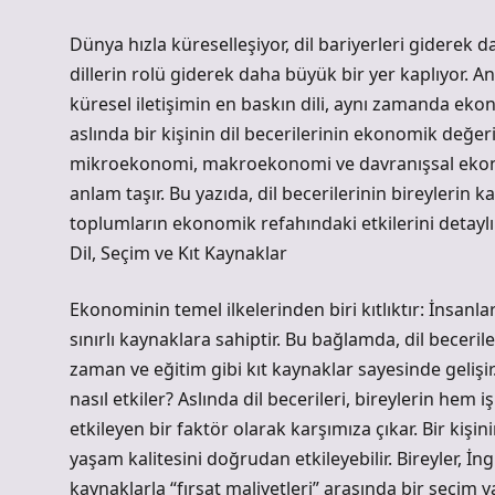
Dünya hızla küreselleşiyor, dil bariyerleri giderek 
dillerin rolü giderek daha büyük bir yer kaplıyor. A
küresel iletişimin en baskın dili, aynı zamanda ekon
aslında bir kişinin dil becerilerinin ekonomik değer
mikroekonomi, makroekonomi ve davranışsal ekono
anlam taşır. Bu yazıda, dil becerilerinin bireylerin
toplumların ekonomik refahındaki etkilerini detaylı 
Dil, Seçim ve Kıt Kaynaklar
Ekonominin temel ilkelerinden biri kıtlıktır: İnsanla
sınırlı kaynaklara sahiptir. Bu bağlamda, dil beceriler
zaman ve eğitim gibi kıt kaynaklar sayesinde gelişir.
nasıl etkiler? Aslında dil becerileri, bireylerin he
etkileyen bir faktör olarak karşımıza çıkar. Bir kişini
yaşam kalitesini doğrudan etkileyebilir. Bireyler, İ
kaynaklarla “fırsat maliyetleri” arasında bir seçi