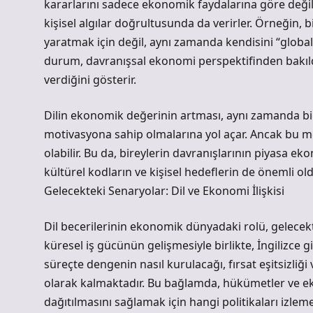
kararlarını sadece ekonomik faydalarına göre değil
kişisel algılar doğrultusunda da verirler. Örneğin, b
yaratmak için değil, aynı zamanda kendisini “global”
durum, davranışsal ekonomi perspektifinden bakıld
verdiğini gösterir.
Dilin ekonomik değerinin artması, aynı zamanda b
motivasyona sahip olmalarına yol açar. Ancak bu 
olabilir. Bu da, bireylerin davranışlarının piyasa e
kültürel kodların ve kişisel hedeflerin de önemli ol
Gelecekteki Senaryolar: Dil ve Ekonomi İlişkisi
Dil becerilerinin ekonomik dünyadaki rolü, gelece
küresel iş gücünün gelişmesiyle birlikte, İngilizce 
süreçte dengenin nasıl kurulacağı, fırsat eşitsizliğ
olarak kalmaktadır. Bu bağlamda, hükümetler ve ekon
dağıtılmasını sağlamak için hangi politikaları izleme