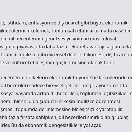
, istihdam, enflasyon ve dış ticaret gibi büyük ekonomik
ik etkilerini incelemek, toplumsal refahı artırmada nasıl bir
nin dil becerilerinin genel seviyesinin artması, ulusal
 iş gücü piyasasında daha fazla rekabet avantajı sağlamakla
abilir. İngilizce gibi evrensel dillerin bilinmesi, dış ticareti
ne ve kültürel etkileşimin güçlenmesine olanak tanır.
becerilerinin ülkelerin ekonomik büyüme hızları üzerinde d
 dil becerileri sadece bireysel gelirleri değil, aynı zamanda
sosyal yaşamda artan dil becerileri, toplumsal eşitsizlikleri
nemli bir soru da şudur: Herkesin İngilizce öğrenmesi
ası, toplumda derinlemesine bir eşitsizlik yaratabilir.
ha fazla fırsata sahipken, dil becerileri sınırlı olan gruplar,
irler. Bu da ekonomik dengesizliklere yol açar.