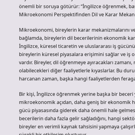
önemli bir soruya götürür: “İngilizce öğrenmek, baş
Mikroekonomi Perspektifinden Dil ve Karar Mekan
Mikroekonomi, bireylerin karar mekanizmalarını ve b
bağlamda, bireylerin dil becerilerinin ekonomik kara
İngilizce, küresel ticaretin ve uluslararası iş gücünü
bireylerin küresel piyasalara erişimini sağlar ve iş 
vardır. Bireyler, dil öğrenmeye ayıracakları zamanı,
olabilecekleri diğer faaliyetlerle kıyaslarlar. Bu du
harcanan zaman, başka hangi faaliyetlerden feraga
Bir kişi, İngilizce öğrenmek yerine başka bir beceri 
mikroekonomik açıdan, daha geniş bir ekonomik hedef
gücü piyasasında giderek daha önemli hale gelmesi,
becerilerin daha fazla gelir sağladığını, hangi se
bireyler en verimli kaynak tahsisini yapmaya çalışırla
sürekli bir etkileşim oluşturur.