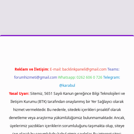
asino giriş
Reklam ve İletişim:
E-mail:
backlinkpaneli@gmail.com
Teams:
forumhizmeti@gmail.com
Whatsapp: 0262 606 0 726
Telegram:
@karabul
Yasal Uyarı:
Sitemiz, 5651 Sayılı Kanun gereğince Bilgi Teknolojileri ve
İletişim Kurumu (BTK) tarafından onaylanmış bir Yer Sağlayıcı olarak
hizmet vermektedir. Bu nedenle, sitedeki içerikleri proaktif olarak
denetleme veya araştırma yükümlülüğümüz bulunmamaktadır. Ancak,
üyelerimiz yazdıkları içeriklerin sorumluluğunu taşımakta olup, siteye
üye olarak bu sorumluluğu kabul etmiş sayılırlar. Bu internet sitesi,