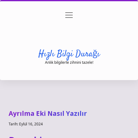
menüyü
Anasayfa
Gizlilik Politikası
Yasal Uyarı
aç
Hakkımızda
Hızlı Bilgi Durağı
Anlık bilgilerle zihnini tazele!
Ayrılma Eki Nasıl Yazılır
Tarih: Eylül 16, 2024