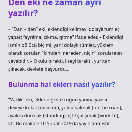
Den eki ne zaman ayrı
yazılır?
– “Dan – den” eki, eklendiği kelimeyi dolaylı tümleç
yapar; “ayrılma, çıkma, gitme” ifade eder. – Eklendiği
ismin bölücü biçimi, yani dolaylı tümleç, yüklem
olarak sorulan “kimden, nereden, niçin” sorularının
cevabıdır. – Okulu bıraktı, liseyi bıraktı, yurttan
çıkacak, devlete başvurdu…
Bulunma hal ekleri nasıl yazılır?
“Varlık” eki, eklendiği sözcüğün yanına yazılır:
deveye kulak (deve-de), yolda kalmak (on the road),
ayakta durmak (standing), işte çalışmak (work-te),
vb. Bu makale 10 Şubat 2019’da yayınlanmıştır.