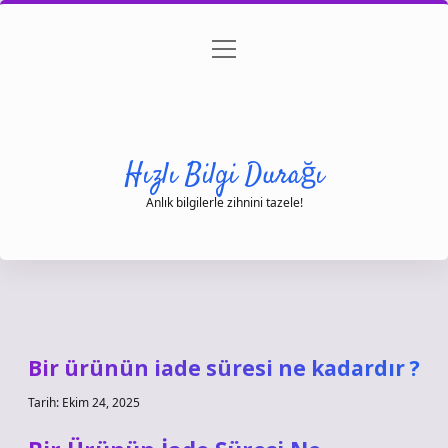
menüyü
Anasayfa
Gizlilik Politikası
Yasal Uyarı
aç
Hakkımızda
Hızlı Bilgi Durağı
Anlık bilgilerle zihnini tazele!
Bir ürünün iade süresi ne kadardır ?
Tarih: Ekim 24, 2025