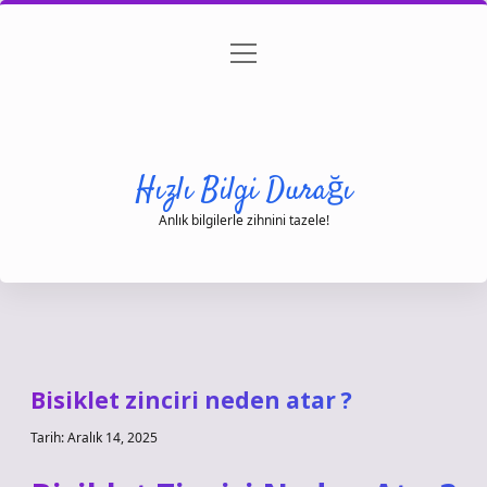
menüyü
Anasayfa
Gizlilik Politikası
Yasal Uyarı
aç
Hakkımızda
Hızlı Bilgi Durağı
Anlık bilgilerle zihnini tazele!
Bisiklet zinciri neden atar ?
Tarih: Aralık 14, 2025