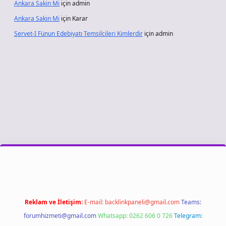
Ankara Sakin Mi
için
admin
Ankara Sakin Mi
için
Karar
Servet-I Fünun Edebiyatı Temsilcileri Kimlerdir
için
admin
iriş
Reklam ve İletişim:
E-mail:
backlinkpaneli@gmail.com
Teams:
forumhizmeti@gmail.com
Whatsapp: 0262 606 0 726
Telegram: