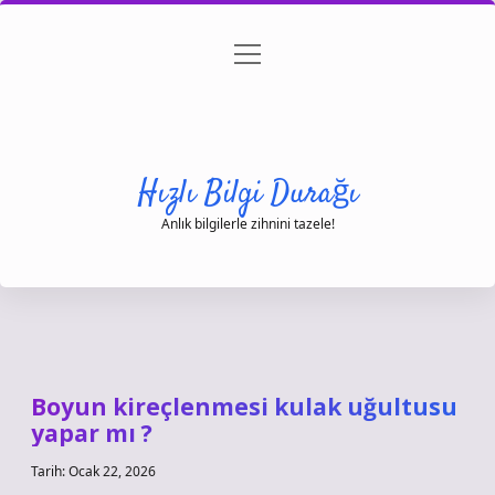
menüyü
Anasayfa
Gizlilik Politikası
Yasal Uyarı
aç
Hakkımızda
Hızlı Bilgi Durağı
Anlık bilgilerle zihnini tazele!
Boyun kireçlenmesi kulak uğultusu
yapar mı ?
Tarih: Ocak 22, 2026