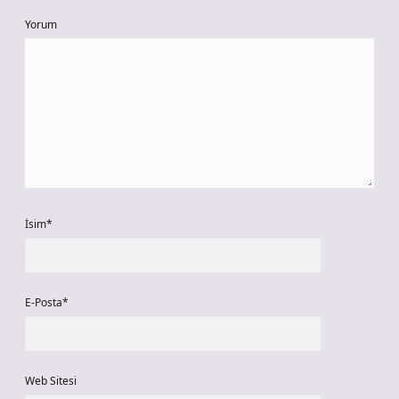
Yorum
İsim*
E-Posta*
Web Sitesi