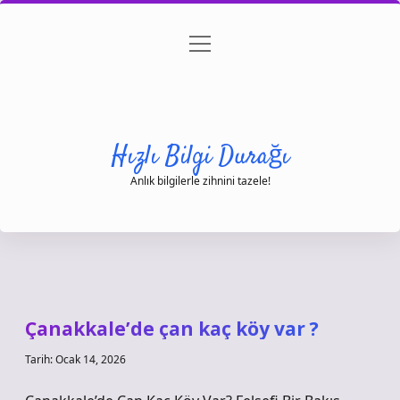
menüyü
Anasayfa
Gizlilik Politikası
Yasal Uyarı
aç
Hakkımızda
Hızlı Bilgi Durağı
Anlık bilgilerle zihnini tazele!
Çanakkale’de çan kaç köy var ?
Tarih: Ocak 14, 2026