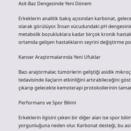
Asit-Baz Dengesinde Yeni Dönem
Erkeklerin analitik bakış açısından karbonat, gele
olarak görülüyor. İnsan vücudundaki pH dengesinin
metabolik bozukluklara kadar birçok kronik hastalığ
ortamda gelişen hastalıkların seyrini değiştirme pot
Kanser Araştırmalarında Yeni Ufuklar
Bazı araştırmalar, tümörlerin geliştiği asidik mikro
tedavisinde ilaçların etkinliğini artırabileceğini g
çıkarıp gelecekte kemoterapi protokollerinin tamaml
Performans ve Spor Bilimi
Erkeklerin ilgisini çeken bir diğer alan ise spor bili
yorgunluğuna neden olur. Karbonat desteği, bu asid