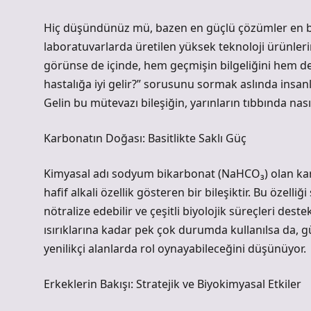
Hiç düşündünüz mü, bazen en güçlü çözümler en basi
laboratuvarlarda üretilen yüksek teknoloji ürünler
görünse de içinde, hem geçmişin bilgeliğini hem de
hastalığa iyi gelir?” sorusunu sormak aslında insan
Gelin bu mütevazı bileşiğin, yarınların tıbbında nası
Karbonatın Doğası: Basitlikte Saklı Güç
Kimyasal adı sodyum bikarbonat (NaHCO₃) olan kar
hafif alkali özellik gösteren bir bileşiktir. Bu özelli
nötralize edebilir ve çeşitli biyolojik süreçleri de
ısırıklarına kadar pek çok durumda kullanılsa da, 
yenilikçi alanlarda rol oynayabileceğini düşünüyor.
Erkeklerin Bakışı: Stratejik ve Biyokimyasal Etkiler