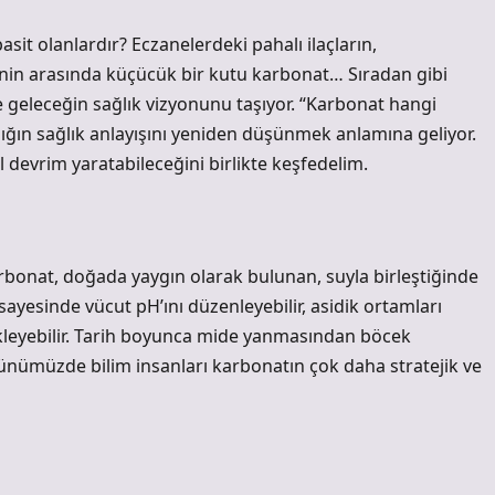
t olanlardır? Eczanelerdeki pahalı ilaçların,
inin arasında küçücük bir kutu karbonat… Sıradan gibi
 geleceğin sağlık vizyonunu taşıyor. “Karbonat hangi
lığın sağlık anlayışını yeniden düşünmek anlamına geliyor.
l devrim yaratabileceğini birlikte keşfedelim.
bonat, doğada yaygın olarak bulunan, suyla birleştiğinde
ği sayesinde vücut pH’ını düzenleyebilir, asidik ortamları
stekleyebilir. Tarih boyunca mide yanmasından böcek
günümüzde bilim insanları karbonatın çok daha stratejik ve