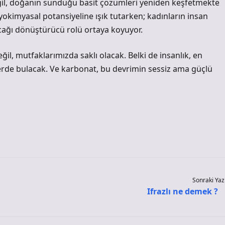
değil, doğanın sunduğu basit çözümleri yeniden keşfetmekte
biyokimyasal potansiyeline ışık tutarken; kadınların insan
cağı dönüştürücü rolü ortaya koyuyor.
ğil, mutfaklarımızda saklı olacak. Belki de insanlık, en
erde bulacak. Ve karbonat, bu devrimin sessiz ama güçlü
Sonraki Yaz
Ifrazlı ne demek ?