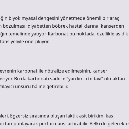
ceğin biyokimyasal dengesini yönetmede önemli bir araç
 bozulması; diyabetten böbrek hastalıklarına, kanserden
ın temelinde yatıyor. Karbonat bu noktada, özellikle asidik
ansiyeliyle öne çıkıyor.
çevrenin karbonat ile nötralize edilmesinin, kanser
österiyor. Bu da karbonatı sadece “yardımcı tedavi” olmaktan
ayıcı unsuru hâline getirebilir.
mleri. Egzersiz sırasında oluşan laktik asit birikimi kas
i tamponlayarak performansı artırabilir. Belki de gelecekte