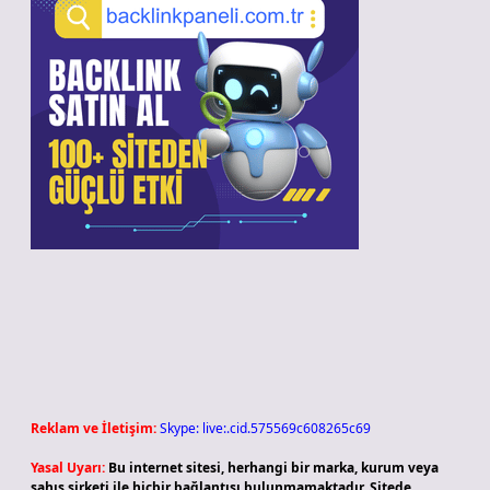
Reklam ve İletişim:
Skype: live:.cid.575569c608265c69
Yasal Uyarı:
Bu internet sitesi, herhangi bir marka, kurum veya
şahıs şirketi ile hiçbir bağlantısı bulunmamaktadır. Sitede