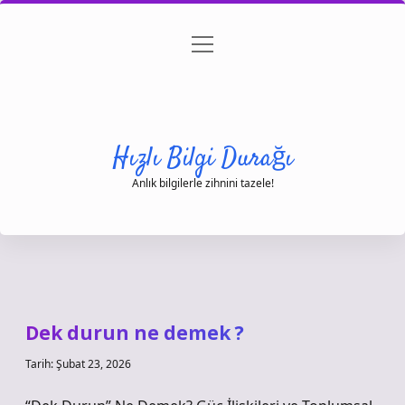
menüyü
Anasayfa
Gizlilik Politikası
Yasal Uyarı
aç
Hakkımızda
Hızlı Bilgi Durağı
Anlık bilgilerle zihnini tazele!
Dek durun ne demek ?
Tarih: Şubat 23, 2026