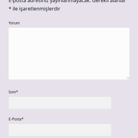
E-posta adresiniz yayınlanmayacak.
Gerekli alanlar
*
ile işaretlenmişlerdir
Yorum
İsim*
E-Posta*