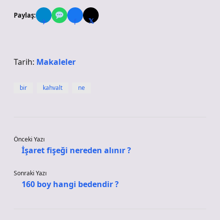
Paylaş:
✈
f
𝕏
Tarih:
Makaleler
bir
kahvalt
ne
Önceki Yazı
İşaret fişeği nereden alınır ?
Sonraki Yazı
160 boy hangi bedendir ?