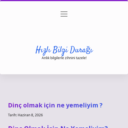
menüyü
Anasayfa
Gizlilik Politikası
Yasal Uyarı
aç
Hakkımızda
Hızlı Bilgi Durağı
Anlık bilgilerle zihnini tazele!
Dinç olmak için ne yemeliyim ?
Tarih: Haziran 8, 2026