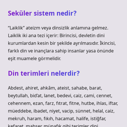
Seküler sistem nedir?
“Laiklik” ateizm veya dinsizlik anlamına gelmez.
Laiklik iki ana tezi içerir: Birincisi, devletin dini
kurumlardan kesin bir şekilde ayrılmasıdır. İkincisi,
farklı din ve inançlara sahip insanlar yasa önünde
eşit muamele görmelidir.
Din terimleri nelerdir?
Abdest, ahiret, ahkâm, ateist, sahabe, barat,
beytullah, bid’at, lanet, bedevi, caiz, cami, cennet,
cehennem, ezan, farz, fıtrat, fitne, hutbe, ihlas, iftar,
müeddebe, ibadet, niyet, vacip, sünnet, helal, caiz,
mekruh, haram, fıkıh, hacamat, halife, istiğfar,
kefaret, mahşer, münafık gibi terimler dini