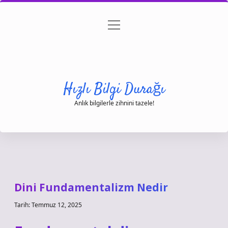
menüyü
Anasayfa
Gizlilik Politikası
Yasal Uyarı
aç
Hakkımızda
Hızlı Bilgi Durağı
Anlık bilgilerle zihnini tazele!
Dini Fundamentalizm Nedir
Tarih: Temmuz 12, 2025