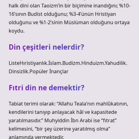
halk dini olan Taoizm’in bir biçimine inandığını; %10-
16’sının Budist olduğunu; %3-4’ünün Hristiyan
olduğunu ve %1-2’sinin Müslüman olduğunu ortaya
koydu.
Din çeşitleri nelerdir?
ListeHıristiyanlık.İslam.Budizm.Hinduizm.Yahudilik.
Dinsizlik.Popüler İnançlar
Fıtri din ne demektir?
Tabiat terimi olarak: “Allahu Teala’nın mahlûkatının,
kendilerini tanıyıp anlayacak hâl ve kapasitede
yaratılmasıdır.” Muhyiddin İbn Arabi ise “fıtrat”
kelimesini, “bir şey üzerine yaratılmış olma”
anlamında vermektedir.