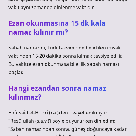
vakit aynı zamanda dinlenme vaktidir.
Ezan okunmasına 15 dk kala
namaz kılınır mı?
Sabah namazını, Türk takviminde belirtilen imsak
vaktinden 15-20 dakika sonra kılmak tavsiye edilir.
Bu vakitte ezan okunmasa bile, ilk sabah namazı
başlar.
Hangi ezandan sonra namaz
kılınmaz?
Ebû Saîd el-Hudrî (r.a.)’den rivayet edilmiştir:
“Resûlullah (s.a.v.)’i şöyle buyururken dinledim:
“Sabah namazından sonra, güneş doğuncaya kadar