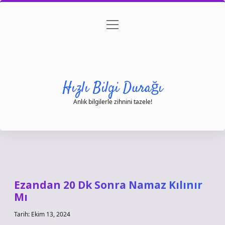
menüyü
Anasayfa
Gizlilik Politikası
Yasal Uyarı
aç
Hakkımızda
Hızlı Bilgi Durağı
Anlık bilgilerle zihnini tazele!
Ezandan 20 Dk Sonra Namaz Kılınır
Mı
Tarih: Ekim 13, 2024