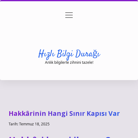
menüyü
Anasayfa
Gizlilik Politikası
Yasal Uyarı
aç
Hakkımızda
Hızlı Bilgi Durağı
Anlık bilgilerle zihnini tazele!
Hakkârinin Hangi Sınır Kapısı Var
Tarih: Temmuz 18, 2025