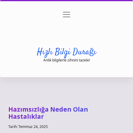
menüyü
Anasayfa
Gizlilik Politikası
Yasal Uyarı
aç
Hakkımızda
Hızlı Bilgi Durağı
Anlık bilgilerle zihnini tazele!
Hazımsızlığa Neden Olan
Hastalıklar
Tarih: Temmuz 24, 2025