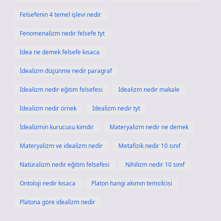
Felsefenin 4 temel işlevi nedir
Fenomenalizm nedir felsefe tyt
İdea ne demek felsefe kısaca
İdealizm düşünme nedir paragraf
İdealizm nedir eğitim felsefesi
İdealizm nedir makale
İdealizm nedir örnek
İdealizm nedir tyt
İdealizmin kurucusu kimdir
Materyalizm nedir ne demek
Materyalizm ve idealizm nedir
Metafizik nedir 10 sınıf
Natüralizm nedir eğitim felsefesi
Nihilizm nedir 10 sınıf
Ontoloji nedir kısaca
Platon hangi akımın temsilcisi
Platona göre idealizm nedir