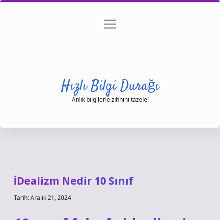
menüyü
Anasayfa
Gizlilik Politikası
Yasal Uyarı
aç
Hakkımızda
Hızlı Bilgi Durağı
Anlık bilgilerle zihnini tazele!
İDealizm Nedir 10 Sınıf
Tarih: Aralık 21, 2024