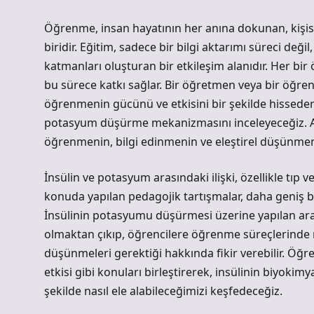
Öğrenme, insan hayatının her anına dokunan, kişise
biridir. Eğitim, sadece bir bilgi aktarımı süreci de
katmanları oluşturan bir etkileşim alanıdır. Her bir
bu sürece katkı sağlar. Bir öğretmen veya bir öğrenc
öğrenmenin gücünü ve etkisini bir şekilde hissederi
potasyum düşürme mekanizmasını inceleyeceğiz. An
öğrenmenin, bilgi edinmenin ve eleştirel düşünmeni
İnsülin ve potasyum arasındaki ilişki, özellikle tıp
konuda yapılan pedagojik tartışmalar, daha geniş bir
İnsülinin potasyumu düşürmesi üzerine yapılan araşt
olmaktan çıkıp, öğrencilere öğrenme süreçlerinde nas
düşünmeleri gerektiği hakkında fikir verebilir. Öğr
etkisi gibi konuları birleştirerek, insülinin biyoki
şekilde nasıl ele alabileceğimizi keşfedeceğiz.