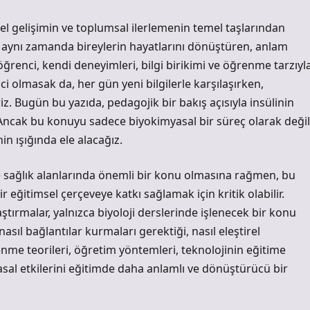
l gelişimin ve toplumsal ilerlemenin temel taşlarından
ğil, aynı zamanda bireylerin hayatlarını dönüştüren, anlam
 öğrenci, kendi deneyimleri, bilgi birikimi ve öğrenme tarzıyl
i olmasak da, her gün yeni bilgilerle karşılaşırken,
z. Bugün bu yazıda, pedagojik bir bakış açısıyla insülinin
cak bu konuyu sadece biyokimyasal bir süreç olarak değil
n ışığında ele alacağız.
 ve sağlık alanlarında önemli bir konu olmasına rağmen, bu
 eğitimsel çerçeveye katkı sağlamak için kritik olabilir.
ırmalar, yalnızca biyoloji derslerinde işlenecek bir konu
ıl bağlantılar kurmaları gerektiği, nasıl eleştirel
enme teorileri, öğretim yöntemleri, teknolojinin eğitime
myasal etkilerini eğitimde daha anlamlı ve dönüştürücü bir