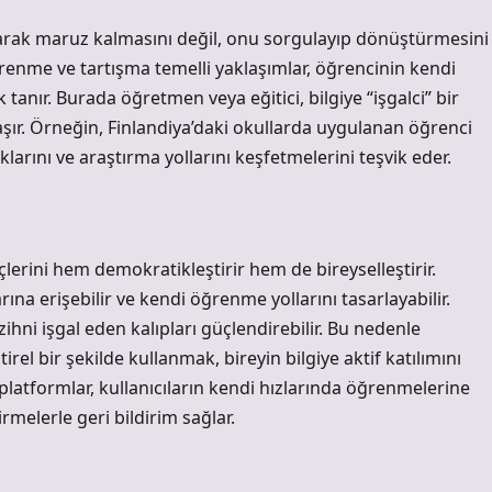
 olarak maruz kalmasını değil, onu sorgulayıp dönüştürmesini
ğrenme ve tartışma temelli yaklaşımlar, öğrencinin kendi
 tanır. Burada öğretmen veya eğitici, bilgiye “işgalci” bir
laşır. Örneğin, Finlandiya’daki okullarda uygulanan öğrenci
rını ve araştırma yollarını keşfetmelerini teşvik eder.
çlerini hem demokratikleştirir hem de bireyselleştirir.
rına erişebilir ve kendi öğrenme yollarını tasarlayabilir.
zihni işgal eden kalıpları güçlendirebilir. Bu nedenle
irel bir şekilde kullanmak, bireyin bilgiye aktif katılımını
latformlar, kullanıcıların kendi hızlarında öğrenmelerine
elerle geri bildirim sağlar.