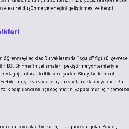
rlerini sınırlandıran ya da alternatif bakış açılarını görmezde
n eleştirel düşünme yeteneğini geliştirmesi ve kendi
ikleri
 öğrenmeyi açıklar. Bu yaklaşımda “işgalci” figürü, çevresel
ir. B.F. Skinner’in çalışmaları, pekiştirme yöntemleriyle
k pedagojik olarak kritik soru şudur: Birey, bu kontrol
yebilir mi, yoksa sadece uyum sağlamakla mı yetinir? Bu
i fark edip kendi bilinçli seçimlerini yapabilmesi için temel bi
, öğrenmenin aktif bir süreç olduğunu vurgular. Piaget,