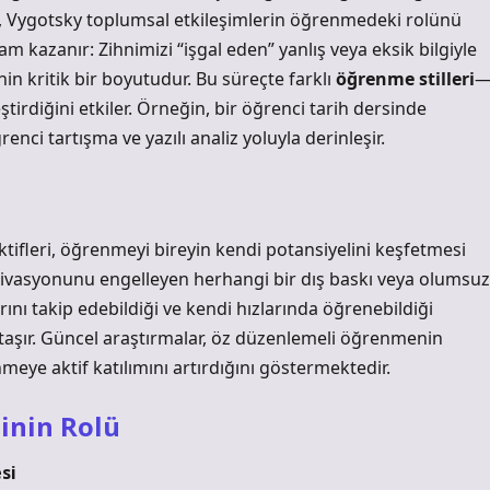
en, Vygotsky toplumsal etkileşimlerin öğrenmedeki rolünü
am kazanır: Zihnimizi “işgal eden” yanlış veya eksik bilgiyle
n kritik bir boyutudur. Bu süreçte farklı
öğrenme stilleri
leştirdiğini etkiler. Örneğin, bir öğrenci tarih dersinde
enci tartışma ve yazılı analiz yoluyla derinleşir.
ifleri, öğrenmeyi bireyin kendi potansiyelini keşfetmesi
otivasyonunu engelleyen herhangi bir dış baskı veya olumsuz
rını takip edebildiği ve kendi hızlarında öğrenebildiği
aşır. Güncel araştırmalar, öz düzenlemeli öğrenmenin
meye aktif katılımını artırdığını göstermektedir.
inin Rolü
si