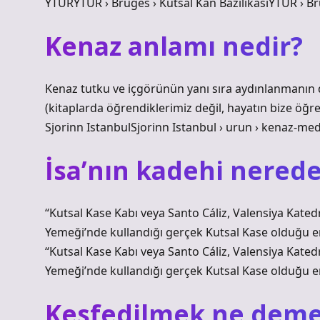
YTURYTUR › Bruges › Kutsal Kan BazilikasıYTUR › Bru
Kenaz anlamı nedir?
Kenaz tutku ve içgörünün yanı sıra aydınlanmanın d
(kitaplarda öğrendiklerimiz değil, hayatın bize öğr
Sjorinn IstanbulSjorinn Istanbul › urun › kenaz-me
İsa’nın kadehi nered
“Kutsal Kase Kabı veya Santo Cáliz, Valensiya Kated
Yemeği’nde kullandığı gerçek Kutsal Kase olduğu e
“Kutsal Kase Kabı veya Santo Cáliz, Valensiya Kated
Yemeği’nde kullandığı gerçek Kutsal Kase olduğu e
Kesfedilmek ne dem