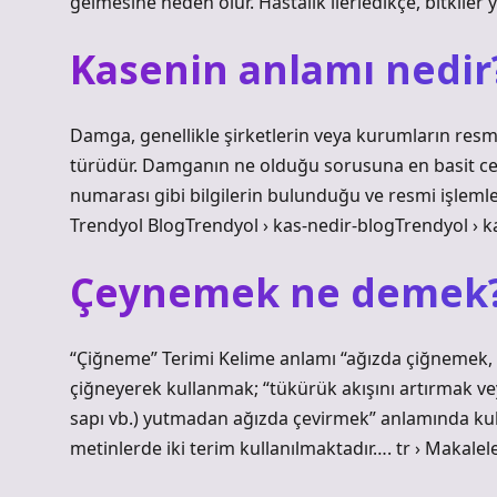
gelmesine neden olur. Hastalık ilerledikçe, bitkile
Kasenin anlamı nedir
Damga, genellikle şirketlerin veya kurumların resm
türüdür. Damganın ne olduğu sorusuna en basit cev
numarası gibi bilgilerin bulunduğu ve resmi işlemle
Trendyol BlogTrendyol › kas-nedir-blogTrendyol › k
Çeynemek ne demek
“Çiğneme” Terimi Kelime anlamı “ağızda çiğnemek, ez
çiğneyerek kullanmak; “tükürük akışını artırmak ve
sapı vb.) yutmadan ağızda çevirmek” anlamında kullan
metinlerde iki terim kullanılmaktadır…. tr › Makalele