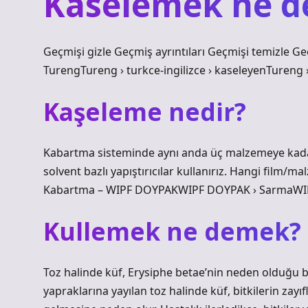
Kaselemek ne 
Geçmişi gizle Geçmiş ayrıntıları Geçmişi temizle G
TurengTureng › turkce-ingilizce › kaseleyenTureng 
Kaşeleme nedir?
Kabartma sisteminde aynı anda üç malzemeye kadar 
solvent bazlı yapıştırıcılar kullanırız. Hangi film/mal
Kabartma – WIPF DOYPAKWIPF DOYPAK › SarmaWI
Kullemek ne demek?
Toz halinde küf, Erysiphe betae’nin neden olduğu bir
yapraklarına yayılan toz halinde küf, bitkilerin zay