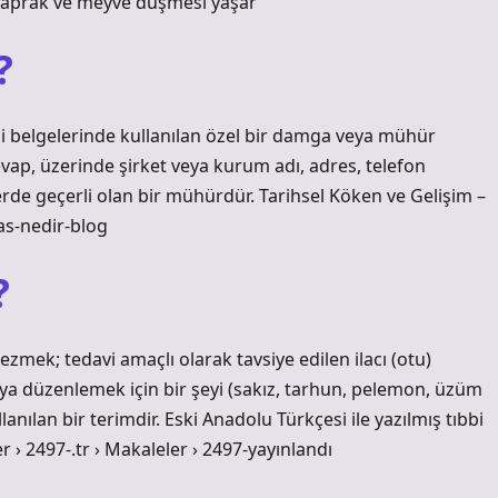
r yaprak ve meyve düşmesi yaşar
?
i belgelerinde kullanılan özel bir damga veya mühür
ap, üzerinde şirket veya kurum adı, adres, telefon
rde geçerli olan bir mühürdür. Tarihsel Köken ve Gelişim –
as-nedir-blog
?
mek; tedavi amaçlı olarak tavsiye edilen ilacı (otu)
ya düzenlemek için bir şeyi (sakız, tarhun, pelemon, üzüm
ılan bir terimdir. Eski Anadolu Türkçesi ile yazılmış tıbbi
r › 2497-.tr › Makaleler › 2497-yayınlandı