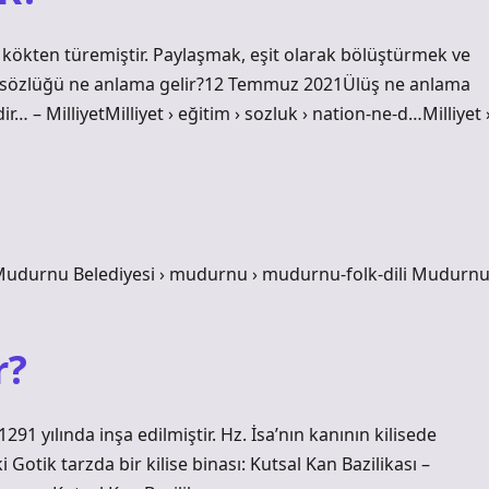
nı kökten türemiştir. Paylaşmak, eşit olarak bölüştürmek ve
DK sözlüğü ne anlama gelir?12 Temmuz 2021Ülüş ne anlama
r… – MilliyetMilliyet › eğitim › sozluk › nation-ne-d…Milliyet 
. Mudurnu Belediyesi › mudurnu › mudurnu-folk-dili Mudurn
r?
291 yılında inşa edilmiştir. Hz. İsa’nın kanının kilisede
Gotik tarzda bir kilise binası: Kutsal Kan Bazilikası –