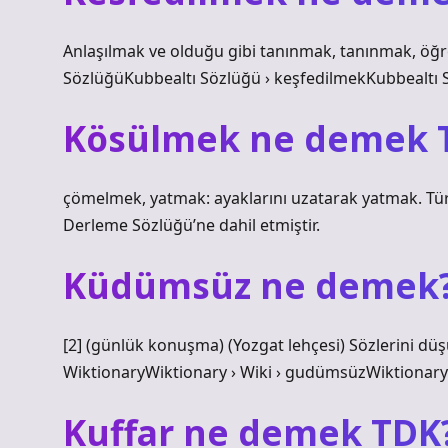
Anlaşılmak ve olduğu gibi tanınmak, tanınmak, öğr
SözlüğüKubbealtı Sözlüğü › keşfedilmekKubbealtı 
Kösülmek ne demek 
çömelmek, yatmak: ayaklarını uzatarak yatmak. Türk
Derleme Sözlüğü’ne dahil etmiştir.
Küdümsüz ne demek
[2] (günlük konuşma) (Yozgat lehçesi) Sözlerini 
WiktionaryWiktionary › Wiki › gudümsüzWiktionary
Kuffar ne demek TDK