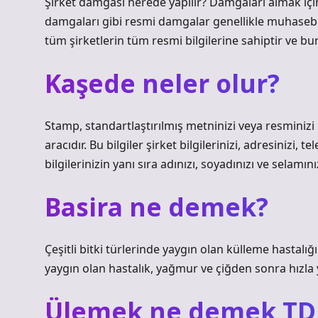
Şirket damgası nerede yapılır? Damgaları almak için 
damgaları gibi resmi damgalar genellikle muhasebec
tüm şirketlerin tüm resmi bilgilerine sahiptir ve bun
Kaşede neler olur?
Stamp, standartlaştırılmış metninizi veya resminizi 
aracıdır. Bu bilgiler şirket bilgilerinizi, adresinizi, t
bilgilerinizin yanı sıra adınızı, soyadınızı ve selamınız
Basira ne demek?
Çeşitli bitki türlerinde yaygın olan külleme hastalı
yaygın olan hastalık, yağmur ve çiğden sonra hızla ya
Ülemek ne demek TD