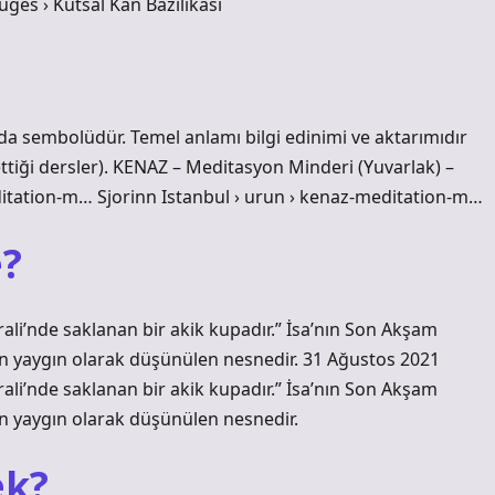
ges › Kutsal Kan Bazilikası
a sembolüdür. Temel anlamı bilgi edinimi ve aktarımıdır
ettiği dersler). KENAZ – Meditasyon Minderi (Yuvarlak) –
ditation-m… Sjorinn Istanbul › urun › kenaz-meditation-m…
e?
rali’nde saklanan bir akik kupadır.” İsa’nın Son Akşam
n yaygın olarak düşünülen nesnedir. 31 Ağustos 2021
rali’nde saklanan bir akik kupadır.” İsa’nın Son Akşam
n yaygın olarak düşünülen nesnedir.
ek?