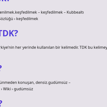
enilmek.keşfedilmek – keşfedilmek – Kubbealtı
Sözlüğü › keşfedilmek
TDK?
iye’nin her yerinde kullanılan bir kelimedir. TDK bu kelimey
?
düşünmeden konuşan, densiz.gudümsüz –
 › Wiki › gudümsüz
?