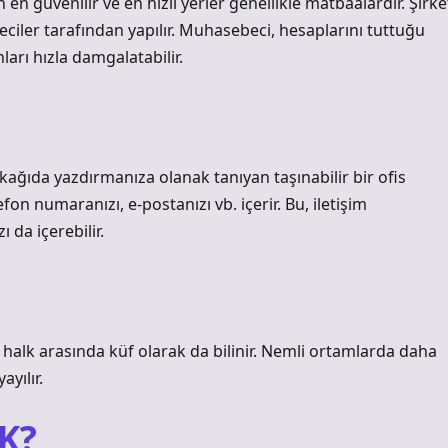
en güvenilir ve en hızlı yerler genellikle matbaalardır. Şirke
iler tarafından yapılır. Muhasebeci, hesaplarını tuttuğu
ları hızla damgalatabilir.
kağıda yazdırmanıza olanak tanıyan taşınabilir bir ofis
elefon numaranızı, e-postanızı vb. içerir. Bu, iletişim
ı da içerebilir.
ğı halk arasında küf olarak da bilinir. Nemli ortamlarda daha
yılır.
K?