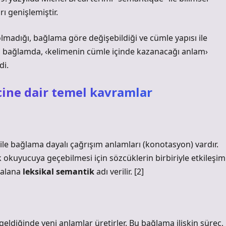
ı genişlemiştir.
 olmadığı, bağlama göre değişebildiği ve cümle yapısı ile
 Bu bağlamda, ‹kelimenin cümle içinde kazanacağı anlam›
di.
ine dair temel kavramlar
ile bağlama dayalı çağrışım anlamları (konotasyon) vardır.
okuyucuya geçebilmesi için sözcüklerin birbiriyle etkileşim
 alana
leksikal semantik
adı verilir. [2]
geldiğinde yeni anlamlar üretirler. Bu bağlama ilişkin süreç,