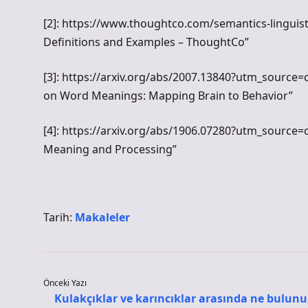
[2]: https://www.thoughtco.com/semantics-lingui
Definitions and Examples – ThoughtCo”
[3]: https://arxiv.org/abs/2007.13840?utm_source=
on Word Meanings: Mapping Brain to Behavior”
[4]: https://arxiv.org/abs/1906.07280?utm_source=
Meaning and Processing”
Tarih:
Makaleler
Önceki Yazı
Kulakçıklar ve karıncıklar arasında ne bulunu