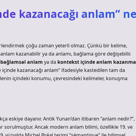
nde kazanacağı anlam” n
erlendirmek çoğu zaman yeterli olmaz. Çünkü bir kelime,
anlam kazanabilir ya da anlamı, bağlama göre değişebilir.
,
bağlamsal anlam
ya da
kontekst içinde anlam kazanma
mle içinde kazanacağı anlam” ifadesiyle kastedilen tam da
mlenin içindeki konumu, çevresindeki kelimeler, konuşma
kça eskiye dayanır. Antik Yunan’dan itibaren “anlam nedir?”,
ar sorulmuştur. Ancak modern anlam bilimi, özellikle 19. ve
19. yüzyılda Michel Bréal terimi “sémantique” ile bilimsel