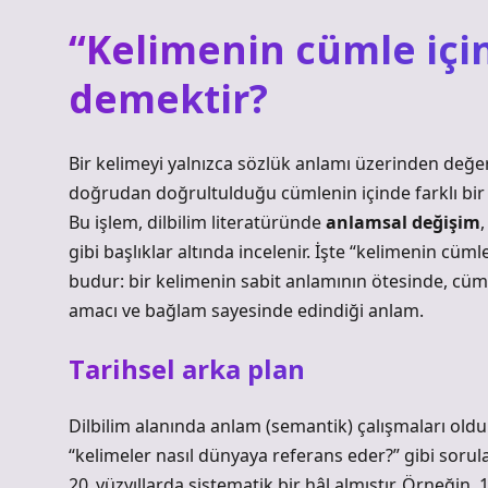
“Kelimenin cümle içi
demektir?
Bir kelimeyi yalnızca sözlük anlamı üzerinden değ
doğrudan doğrultulduğu cümlenin içinde farklı bir 
Bu işlem, dilbilim literatüründe
anlamsal değişim
gibi başlıklar altında incelenir. İşte “kelimenin cü
budur: bir kelimenin sabit anlamının ötesinde, cü
amacı ve bağlam sayesinde edindiği anlam.
Tarihsel arka plan
Dilbilim alanında anlam (semantik) çalışmaları oldu
“kelimeler nasıl dünyaya referans eder?” gibi sorul
20. yüzyıllarda sistematik bir hâl almıştır. Örneğin, 