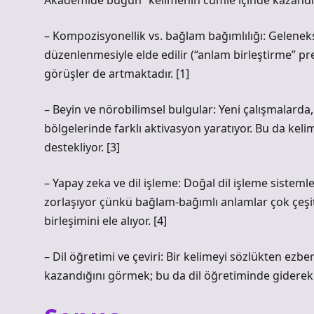
Akademide bugün “kelimenin cümle içinde kazandığı
– Kompozisyonellik vs. bağlam bağımlılığı: Gelenek
düzenlenmesiyle elde edilir (“anlam birleştirme” pr
görüşler de artmaktadır. [1]
– Beyin ve nörobilimsel bulgular: Yeni çalışmalarda, 
bölgelerinde farklı aktivasyon yaratıyor. Bu da kel
destekliyor. [3]
– Yapay zeka ve dil işleme: Doğal dil işleme siste
zorlaşıyor çünkü bağlam‑bağımlı anlamlar çok çeşitl
birleşimini ele alıyor. [4]
– Dil öğretimi ve çeviri: Bir kelimeyi sözlükten ez
kazandığını görmek; bu da dil öğretiminde giderek