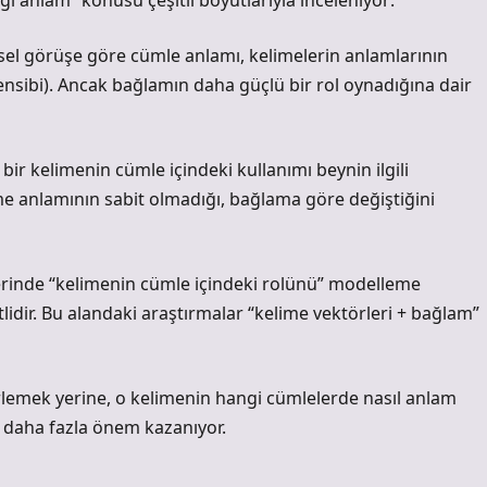
 anlam” konusu çeşitli boyutlarıyla inceleniyor:
sel görüşe göre cümle anlamı, kelimelerin anlamlarının
ensibi). Ancak bağlamın daha güçlü bir rol oynadığına dair
bir kelimenin cümle içindeki kullanımı beynin ilgili
ime anlamının sabit olmadığı, bağlama göre değiştiğini
mlerinde “kelimenin cümle içindeki rolünü” modelleme
idir. Bu alandaki araştırmalar “kelime vektörleri + bağlam”
berlemek yerine, o kelimenin hangi cümlelerde nasıl anlam
 daha fazla önem kazanıyor.