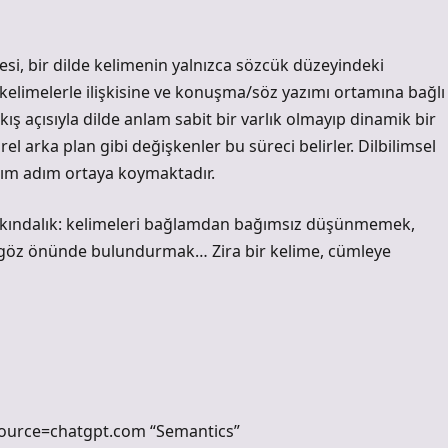
desi, bir dilde kelimenin yalnızca sözcük düzeyindeki
kelimelerle ilişkisine ve konuşma/söz yazımı ortamına bağlı
ş açısıyla dilde anlam sabit bir varlık olmayıp dinamik bir
l arka plan gibi değişkenler bu süreci belirler. Dilbilimsel
adım adım ortaya koymaktadır.
arkındalık: kelimeleri bağlamdan bağımsız düşünmemek,
ı göz önünde bulundurmak… Zira bir kelime, cümleye
_source=chatgpt.com “Semantics”