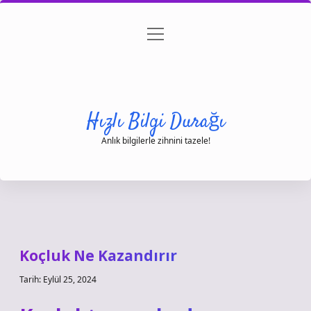
menüyü
Anasayfa
Gizlilik Politikası
Yasal Uyarı
aç
Hakkımızda
Hızlı Bilgi Durağı
Anlık bilgilerle zihnini tazele!
Koçluk Ne Kazandırır
Tarih: Eylül 25, 2024