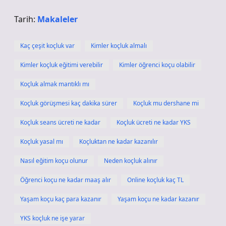
Tarih:
Makaleler
Kaç çeşit koçluk var
Kimler koçluk almalı
Kimler koçluk eğitimi verebilir
Kimler öğrenci koçu olabilir
Koçluk almak mantıklı mı
Koçluk görüşmesi kaç dakika sürer
Koçluk mu dershane mi
Koçluk seans ücreti ne kadar
Koçluk ücreti ne kadar YKS
Koçluk yasal mı
Koçluktan ne kadar kazanılır
Nasıl eğitim koçu olunur
Neden koçluk alınır
Öğrenci koçu ne kadar maaş alır
Online koçluk kaç TL
Yaşam koçu kaç para kazanır
Yaşam koçu ne kadar kazanır
YKS koçluk ne işe yarar