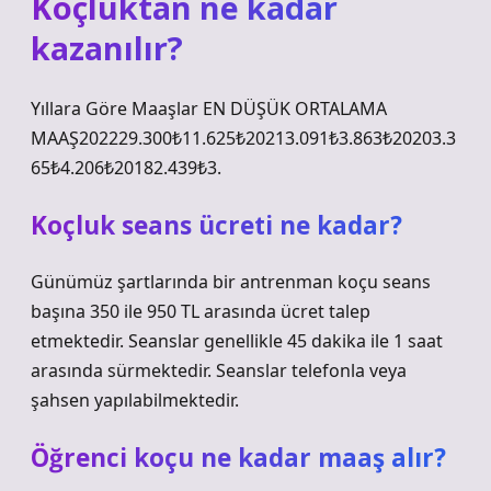
Koçluktan ne kadar
kazanılır?
Yıllara Göre Maaşlar EN DÜŞÜK ORTALAMA
MAAŞ202229.300₺11.625₺20213.091₺3.863₺20203.3
65₺4.206₺20182.439₺3.
Koçluk seans ücreti ne kadar?
Günümüz şartlarında bir antrenman koçu seans
başına 350 ile 950 TL arasında ücret talep
etmektedir. Seanslar genellikle 45 dakika ile 1 saat
arasında sürmektedir. Seanslar telefonla veya
şahsen yapılabilmektedir.
Öğrenci koçu ne kadar maaş alır?