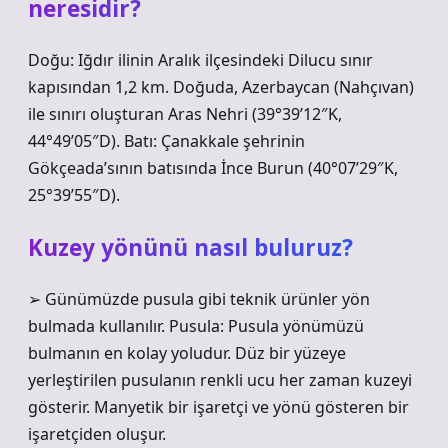
neresidir?
Doğu: Iğdır ilinin Aralık ilçesindeki Dilucu sınır
kapısından 1,2 km. Doğuda, Azerbaycan (Nahçıvan)
ile sınırı oluşturan Aras Nehri (39°39’12″K,
44°49’05″D). Batı: Çanakkale şehrinin
Gökçeada’sının batısında İnce Burun (40°07’29″K,
25°39’55″D).
Kuzey yönünü nasıl buluruz?
➢ Günümüzde pusula gibi teknik ürünler yön
bulmada kullanılır. Pusula: Pusula yönümüzü
bulmanın en kolay yoludur. Düz bir yüzeye
yerleştirilen pusulanın renkli ucu her zaman kuzeyi
gösterir. Manyetik bir işaretçi ve yönü gösteren bir
işaretçiden oluşur.