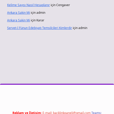
Kelime Sayısı Nasıl Hesaplanır
için
Cengaver
Ankara Sakin Mi
için
admin
Ankara Sakin Mi
için
Karar
Servet-I Fünun Edebiyatı Temsilcileri Kimlerdir
için
admin
riş
Reklam ve İletişim:
E-mail:
backlinkpaneli@gmail.com
Teams: