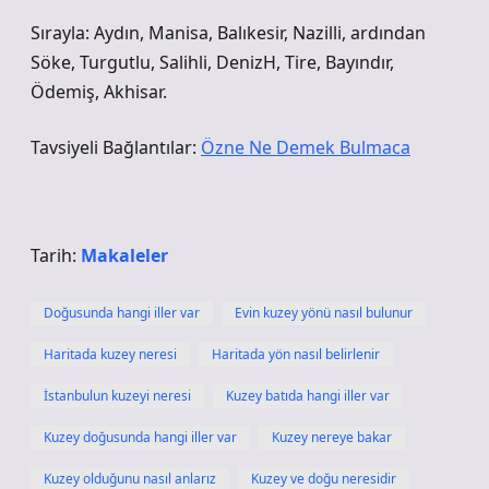
Sırayla: Aydın, Manisa, Balıkesir, Nazilli, ardından
Söke, Turgutlu, Salihli, DenizH, Tire, Bayındır,
Ödemiş, Akhisar.
Tavsiyeli Bağlantılar:
Özne Ne Demek Bulmaca
Tarih:
Makaleler
Doğusunda hangi iller var
Evin kuzey yönü nasıl bulunur
Haritada kuzey neresi
Haritada yön nasıl belirlenir
İstanbulun kuzeyi neresi
Kuzey batıda hangi iller var
Kuzey doğusunda hangi iller var
Kuzey nereye bakar
Kuzey olduğunu nasıl anlarız
Kuzey ve doğu neresidir