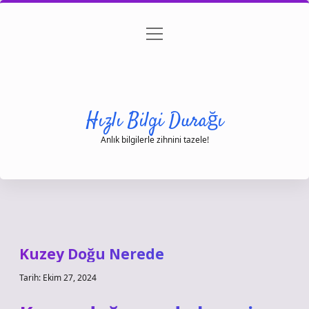
menüyü
Anasayfa
Gizlilik Politikası
Yasal Uyarı
aç
Hakkımızda
Hızlı Bilgi Durağı
Anlık bilgilerle zihnini tazele!
Kuzey Doğu Nerede
Tarih: Ekim 27, 2024