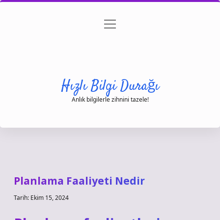
menüyü
Anasayfa
Gizlilik Politikası
Yasal Uyarı
aç
Hakkımızda
Hızlı Bilgi Durağı
Anlık bilgilerle zihnini tazele!
Planlama Faaliyeti Nedir
Tarih: Ekim 15, 2024