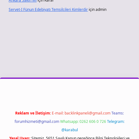
Ankara Sakin Mi
için
Karar
Servet-I Fünun Edebiyatı Temsilcileri Kimlerdir
için
admin
sino giriş
Reklam ve İletişim:
E-mail:
backlinkpaneli@gmail.com
Teams:
forumhizmeti@gmail.com
Whatsapp: 0262 606 0 726
Telegram:
@karabul
Yasal Uyarı:
Sitemiz, 5651 Sayılı Kanun gereğince Bilgi Teknolojileri ve