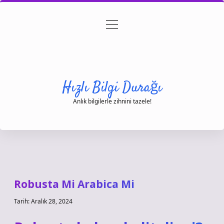
menüyü
Anasayfa
Gizlilik Politikası
Yasal Uyarı
aç
Hakkımızda
Hızlı Bilgi Durağı
Anlık bilgilerle zihnini tazele!
Robusta Mi Arabica Mi
Tarih: Aralık 28, 2024