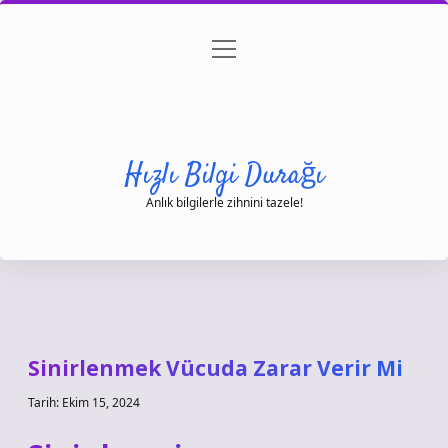
menüyü
Anasayfa
Gizlilik Politikası
Yasal Uyarı
aç
Hakkımızda
Hızlı Bilgi Durağı
Anlık bilgilerle zihnini tazele!
Sinirlenmek Vücuda Zarar Verir Mi
Tarih: Ekim 15, 2024