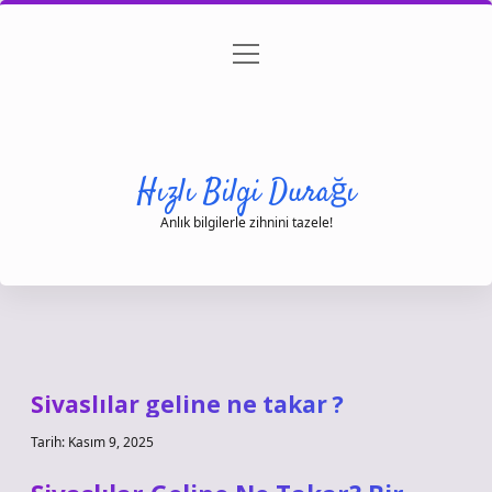
menüyü
Anasayfa
Gizlilik Politikası
Yasal Uyarı
aç
Hakkımızda
Hızlı Bilgi Durağı
Anlık bilgilerle zihnini tazele!
Sivaslılar geline ne takar ?
Tarih: Kasım 9, 2025