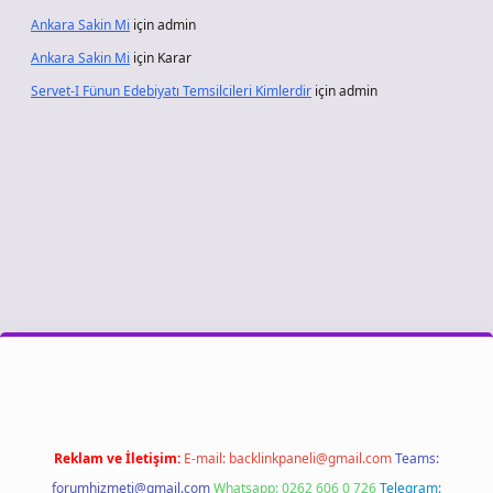
Ankara Sakin Mi
için
admin
Ankara Sakin Mi
için
Karar
Servet-I Fünun Edebiyatı Temsilcileri Kimlerdir
için
admin
giriş
Reklam ve İletişim:
E-mail:
backlinkpaneli@gmail.com
Teams:
forumhizmeti@gmail.com
Whatsapp: 0262 606 0 726
Telegram: