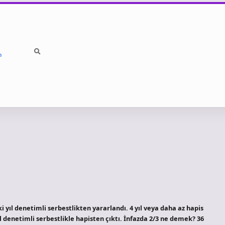
a
ki yıl denetimli serbestlikten yararlandı. 4 yıl veya daha az hapis
yıl denetimli serbestlikle hapisten çıktı. İnfazda 2/3 ne demek? 36