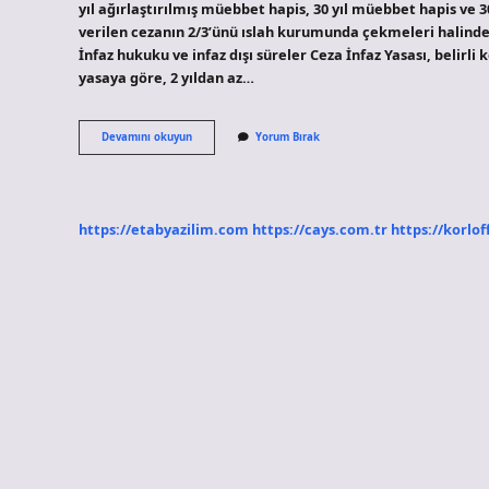
yıl ağırlaştırılmış müebbet hapis, 30 yıl müebbet hapis ve 30
verilen cezanın 2/3’ünü ıslah kurumunda çekmeleri halinde ş
İnfaz hukuku ve infaz dışı süreler Ceza İnfaz Yasası, belirli 
yasaya göre, 2 yıldan az…
1
Devamını okuyun
Yorum Bırak
2
Ceza
Ne
Demek
https://etabyazilim.com
https://cays.com.tr
https://korlof