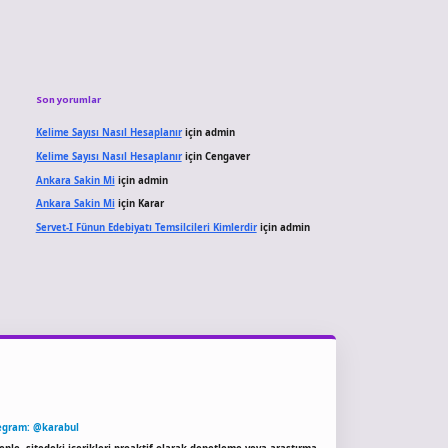
Son yorumlar
Kelime Sayısı Nasıl Hesaplanır
için
admin
Kelime Sayısı Nasıl Hesaplanır
için
Cengaver
Ankara Sakin Mi
için
admin
Ankara Sakin Mi
için
Karar
Servet-I Fünun Edebiyatı Temsilcileri Kimlerdir
için
admin
egram: @karabul