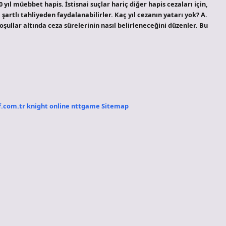
 yıl müebbet hapis. İstisnai suçlar hariç diğer hapis cezaları için,
artlı tahliyeden faydalanabilirler. Kaç yıl cezanın yatarı yok? A.
koşullar altında ceza sürelerinin nasıl belirleneceğini düzenler. Bu
f.com.tr
knight online
nttgame
Sitemap