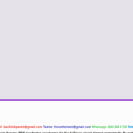
il:
backlinkpaneli@gmail.com
Teams:
forumhizmeti@gmail.com
Whatsapp: 0262 606 0 726
Tel