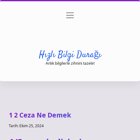
menüyü
Anasayfa
Gizlilik Politikası
Yasal Uyarı
aç
Hakkımızda
Hızlı Bilgi Durağı
Anlık bilgilerle zihnini tazele!
1 2 Ceza Ne Demek
Tarih: Ekim 25, 2024