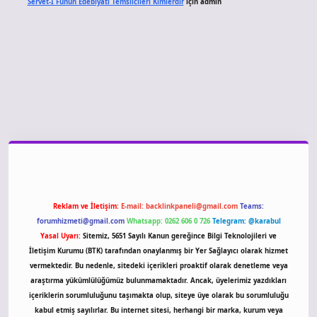
Servet-I Fünun Edebiyatı Temsilcileri Kimlerdir
için
admin
giriş
Reklam ve İletişim:
E-mail:
backlinkpaneli@gmail.com
Teams:
forumhizmeti@gmail.com
Whatsapp: 0262 606 0 726
Telegram: @karabul
Yasal Uyarı:
Sitemiz, 5651 Sayılı Kanun gereğince Bilgi Teknolojileri ve
İletişim Kurumu (BTK) tarafından onaylanmış bir Yer Sağlayıcı olarak hizmet
vermektedir. Bu nedenle, sitedeki içerikleri proaktif olarak denetleme veya
araştırma yükümlülüğümüz bulunmamaktadır. Ancak, üyelerimiz yazdıkları
içeriklerin sorumluluğunu taşımakta olup, siteye üye olarak bu sorumluluğu
kabul etmiş sayılırlar. Bu internet sitesi, herhangi bir marka, kurum veya