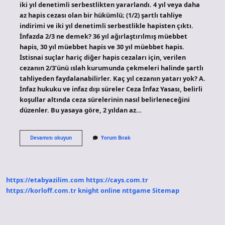
iki yıl denetimli serbestlikten yararlandı. 4 yıl veya daha
az hapis cezası olan bir hükümlü; (1/2) şartlı tahliye
indirimi ve iki yıl denetimli serbestlikle hapisten çıktı.
İnfazda 2/3 ne demek? 36 yıl ağırlaştırılmış müebbet
hapis, 30 yıl müebbet hapis ve 30 yıl müebbet hapis.
İstisnai suçlar hariç diğer hapis cezaları için, verilen
cezanın 2/3’ünü ıslah kurumunda çekmeleri halinde şartlı
tahliyeden faydalanabilirler. Kaç yıl cezanın yatarı yok? A.
İnfaz hukuku ve infaz dışı süreler Ceza İnfaz Yasası, belirli
koşullar altında ceza sürelerinin nasıl belirleneceğini
düzenler. Bu yasaya göre, 2 yıldan az…
1
Devamını okuyun
Yorum Bırak
2
Ceza
Ne
Demek
https://etabyazilim.com
https://cays.com.tr
https://korloff.com.tr
knight online
nttgame
Sitemap