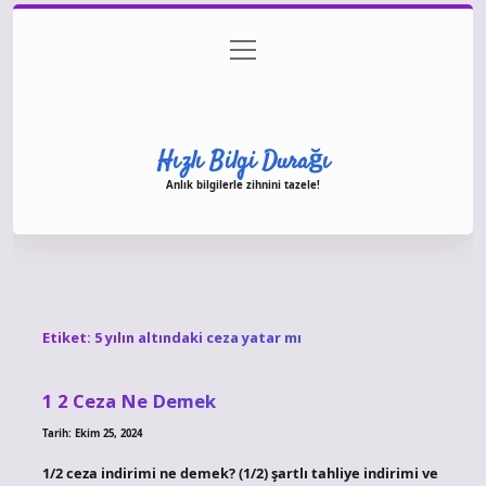
menüyü
Anasayfa
Gizlilik Politikası
Yasal Uyarı
aç
Hakkımızda
Hızlı Bilgi Durağı
Anlık bilgilerle zihnini tazele!
Etiket:
5 yılın altındaki ceza yatar mı
1 2 Ceza Ne Demek
Tarih: Ekim 25, 2024
1/2 ceza indirimi ne demek? (1/2) şartlı tahliye indirimi ve