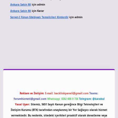
Ankara Sakin Mi
için
admin
Ankara Sakin Mi
için
Karar
Servet-I Fünun Edebiyatı Temsilcileri Kimlerdir
için
admin
giriş
Reklam ve İletişim:
E-mail:
backlinkpaneli@gmail.com
Teams:
forumhizmeti@gmail.com
Whatsapp: 0262 606 0 726
Telegram: @karabul
Yasal Uyarı:
Sitemiz, 5651 Sayılı Kanun gereğince Bilgi Teknolojileri ve
İletişim Kurumu (BTK) tarafından onaylanmış bir Yer Sağlayıcı olarak hizmet
vermektedir. Bu nedenle, sitedeki içerikleri proaktif olarak denetleme veya