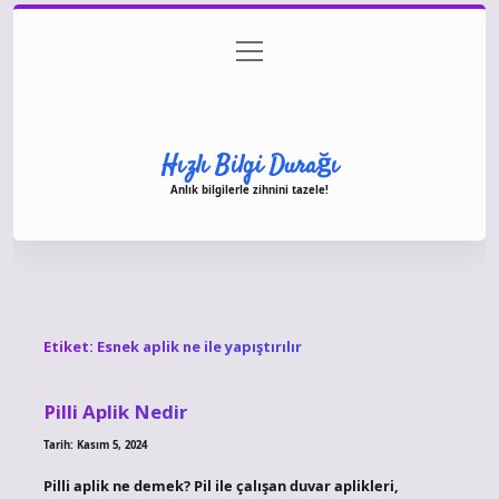
menüyü
Anasayfa
Gizlilik Politikası
Yasal Uyarı
aç
Hakkımızda
Hızlı Bilgi Durağı
Anlık bilgilerle zihnini tazele!
Etiket:
Esnek aplik ne ile yapıştırılır
Pilli Aplik Nedir
Tarih: Kasım 5, 2024
Pilli aplik ne demek? Pil ile çalışan duvar aplikleri,