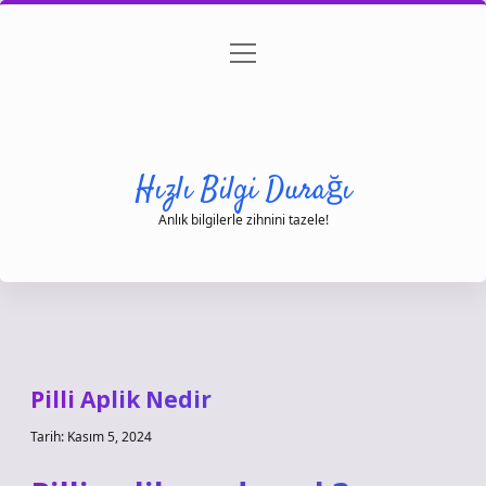
menüyü
Anasayfa
Gizlilik Politikası
Yasal Uyarı
aç
Hakkımızda
Hızlı Bilgi Durağı
Anlık bilgilerle zihnini tazele!
Pilli Aplik Nedir
Tarih: Kasım 5, 2024