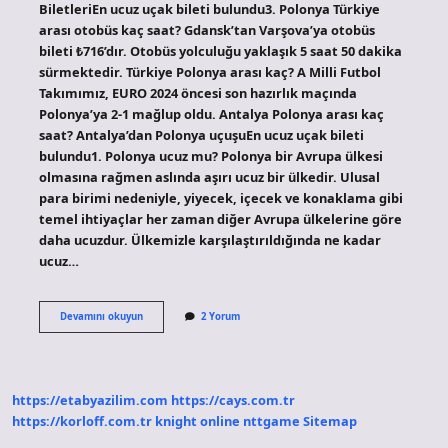
BiletleriEn ucuz uçak bileti bulundu3. Polonya Türkiye
arası otobüs kaç saat? Gdansk’tan Varşova’ya otobüs
bileti ₺716’dır. Otobüs yolculuğu yaklaşık 5 saat 50 dakika
sürmektedir. Türkiye Polonya arası kaç? A Milli Futbol
Takımımız, EURO 2024 öncesi son hazırlık maçında
Polonya’ya 2-1 mağlup oldu. Antalya Polonya arası kaç
saat? Antalya’dan Polonya uçuşuEn ucuz uçak bileti
bulundu1. Polonya ucuz mu? Polonya bir Avrupa ülkesi
olmasına rağmen aslında aşırı ucuz bir ülkedir. Ulusal
para birimi nedeniyle, yiyecek, içecek ve konaklama gibi
temel ihtiyaçlar her zaman diğer Avrupa ülkelerine göre
daha ucuzdur. Ülkemizle karşılaştırıldığında ne kadar
ucuz…
Polonya
Devamını okuyun
2 Yorum
Türkiye
Arası
Uçakla
Kaç
Saat
https://etabyazilim.com
https://cays.com.tr
Sürer
https://korloff.com.tr
knight online
nttgame
Sitemap