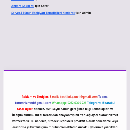
Ankara Sakin Mi
için
Karar
Servet-I Fünun Edebiyatı Temsilcileri Kimlerdir
için
admin
iriş
Reklam ve İletişim:
E-mail:
backlinkpaneli@gmail.com
Teams:
forumhizmeti@gmail.com
Whatsapp: 0262 606 0 726
Telegram: @karabul
Yasal Uyarı:
Sitemiz, 5651 Sayılı Kanun gereğince Bilgi Teknolojileri ve
İletişim Kurumu (BTK) tarafından onaylanmış bir Yer Sağlayıcı olarak hizmet
vermektedir. Bu nedenle, sitedeki içerikleri proaktif olarak denetleme veya
araştırma yükümlülüğümüz bulunmamaktadır. Ancak, üyelerimiz yazdıkları