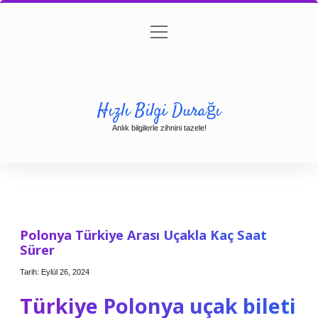
menüyü
Anasayfa
Gizlilik Politikası
Yasal Uyarı
aç
Hakkımızda
Hızlı Bilgi Durağı
Anlık bilgilerle zihnini tazele!
Polonya Türkiye Arası Uçakla Kaç Saat
Sürer
Tarih: Eylül 26, 2024
Türkiye Polonya uçak bileti