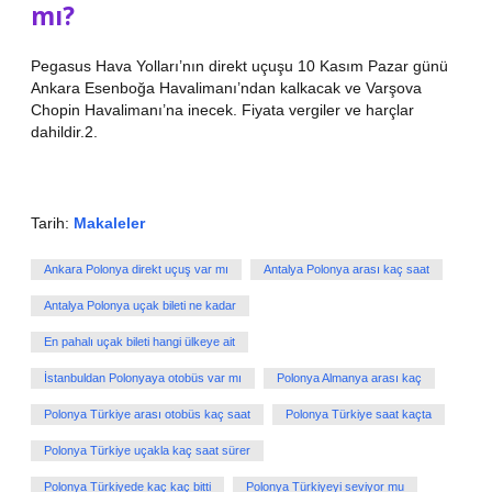
mı?
Pegasus Hava Yolları’nın direkt uçuşu 10 Kasım Pazar günü
Ankara Esenboğa Havalimanı’ndan kalkacak ve Varşova
Chopin Havalimanı’na inecek. Fiyata vergiler ve harçlar
dahildir.2.
Tarih:
Makaleler
Ankara Polonya direkt uçuş var mı
Antalya Polonya arası kaç saat
Antalya Polonya uçak bileti ne kadar
En pahalı uçak bileti hangi ülkeye ait
İstanbuldan Polonyaya otobüs var mı
Polonya Almanya arası kaç
Polonya Türkiye arası otobüs kaç saat
Polonya Türkiye saat kaçta
Polonya Türkiye uçakla kaç saat sürer
Polonya Türkiyede kaç kaç bitti
Polonya Türkiyeyi seviyor mu