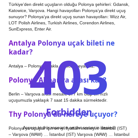
Türkiye’den direkt uçuşların olduğu Polonya şehirleri: Gdansk,
Katowice, Varşova. Hangi havayolları Polonya’ya direkt uçuş
sunuyor? Polonya’ya direkt uçuş sunan havayolları: Wizz Air,
LOT Polish Airlines, Turkish Airlines, Corendon Airlines,
SunExpress, Enter Air.
Antalya Polonya uçak bileti ne
403
kadar?
Antalya – Polonya Uçakla en ucuz seyahat2.
Polonya Almanya arası kaç?
Berlin – Varşova arası mesafe 577 km olup en hızlı
uçuşumuzla yaklaşık 7 saat 15 dakika sürmektedir.
Forbidden
Thy Polonya’da nereye uçuyor?
Access to this resource on the server is denied!
Polonya’ya uçuşlar için en iyi fiyatları inceleyin: İstanbul (IST)
– Varşova (WAW) … İstanbul (IST) Varşova (WAW) … İstanbul