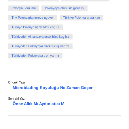
Polonya ucuz mu
Polonyaya otobüsle gidilir mi
Thy Polonyada nereye uçuyor
Türkiye Polonya arası kaç
Türkiye Polonya uçak bileti kaç TL
Türkiyeden Almanyaya uçak bileti kaç lira
Türkiyeden Polonyaya direkt uçuş var mı
Türkiyeden Polonyaya tren var mı
Önceki Yazı
Microblading Koyuluğu Ne Zaman Geçer
Sonraki Yazı
Önce Allık Mı Aydınlatıcı Mı