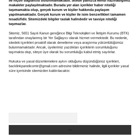
ile hiçbir bağlantısı bulunmamaktadır. Sitede yalnızca kendi hazırladığımız
makaleler paylaşılmaktadır. Burada yer alan içerikler haber niteliği
taşımamakta olup, gerçek kurum ve kişiler hakkında paylaşım
yapılmamaktadır. Gerçek kurum ve kişiler ile isim benzerlikleri tamamen
tesadüfidir. Sitemizdeki bilgiler taslak halindedir ve tavsiye niteliği
taşımazlar.
Sitemiz, 5651 Sayılı Kanun gereğince Bilgi Teknolojileri ve İletişim Kurumu (BTK)
tarafından onaylanmış bir Yer Sağlayıcı olarak hizmet vermektedir. Bu nedenle,
sitedeki içerikleri proaktif olarak denetleme veya araştırma yükümlülüğümüz
bulunmamaktadır. Ancak, üyelerimiz yazdıkları içeriklerin sorumluluğunu
taşımakta olup, siteye üye olarak bu sorumluluğu kabul etmiş sayılırlar.
Hukuka ve yasal düzenlemelere aykırı olduğunu düşündüğünüz içerikleri,
backlinkpanelicomtr@gmail.com
adresine bildirmeniz halinde, ilgili içerikler yasal
süre içerisinde sitemizden kaldırılacaktır.
Arama