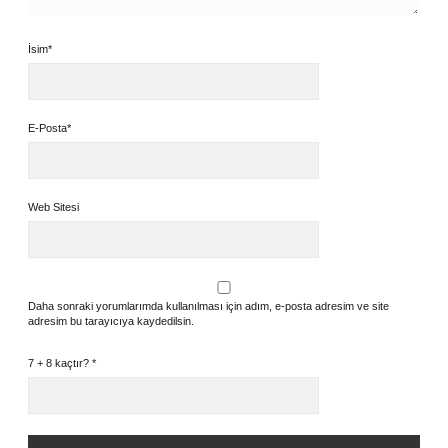
İsim*
E-Posta*
Web Sitesi
Daha sonraki yorumlarımda kullanılması için adım, e-posta adresim ve site
adresim bu tarayıcıya kaydedilsin.
7 + 8 kaçtır?
*