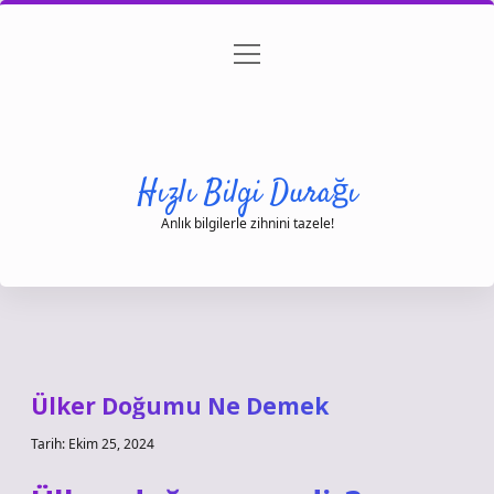
menüyü
Anasayfa
Gizlilik Politikası
Yasal Uyarı
aç
Hakkımızda
Hızlı Bilgi Durağı
Anlık bilgilerle zihnini tazele!
Ülker Doğumu Ne Demek
Tarih: Ekim 25, 2024