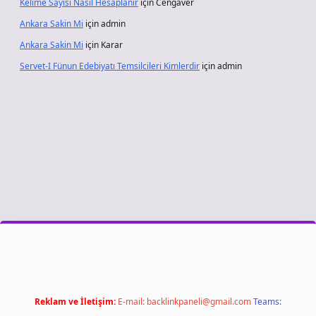
Kelime Sayısı Nasıl Hesaplanır
için
Cengaver
Ankara Sakin Mi
için
admin
Ankara Sakin Mi
için
Karar
Servet-I Fünun Edebiyatı Temsilcileri Kimlerdir
için
admin
riş
Reklam ve İletişim:
E-mail:
backlinkpaneli@gmail.com
Teams: