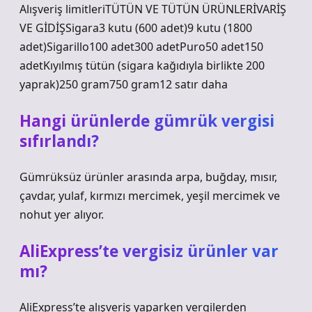
Alışveriş limitleriTÜTÜN VE TÜTÜN ÜRÜNLERİVARİŞ
VE GİDİŞSigara3 kutu (600 adet)9 kutu (1800
adet)Sigarillo100 adet300 adetPuro50 adet150
adetKıyılmış tütün (sigara kağıdıyla birlikte 200
yaprak)250 gram750 gram12 satır daha
Hangi ürünlerde gümrük vergisi
sıfırlandı?
Gümrüksüz ürünler arasında arpa, buğday, mısır,
çavdar, yulaf, kırmızı mercimek, yeşil mercimek ve
nohut yer alıyor.
AliExpress’te vergisiz ürünler var
mı?
AliExpress’te alışveriş yaparken vergilerden