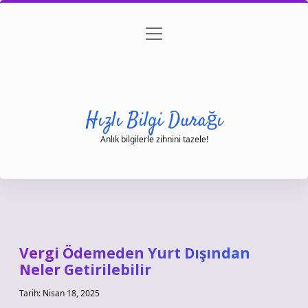
menüyü
Anasayfa
Gizlilik Politikası
Yasal Uyarı
aç
Hakkımızda
Hızlı Bilgi Durağı
Anlık bilgilerle zihnini tazele!
Vergi Ödemeden Yurt Dışından
Neler Getirilebilir
Tarih: Nisan 18, 2025