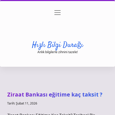
menüyü
Anasayfa
Gizlilik Politikası
Yasal Uyarı
aç
Hakkımızda
Hızlı Bilgi Durağı
Anlık bilgilerle zihnini tazele!
Ziraat Bankası eğitime kaç taksit ?
Tarih: Şubat 11, 2026