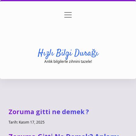
menüyü
Anasayfa
Gizlilik Politikası
Yasal Uyarı
aç
Hakkımızda
Hızlı Bilgi Durağı
Anlık bilgilerle zihnini tazele!
Zoruma gitti ne demek ?
Tarih: Kasım 17, 2025