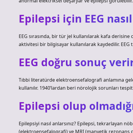
anormal elektriksel deşarjlar ve epilepsi görülebilir.
Epilepsi için EEG nasıl
EEG sırasında, bir tür jel kullanılarak kafa derisine 
aktivitesi bir bilgisayar kullanılarak kaydedilir. EE
EEG doğru sonuç veri
Tıbbi literatürde elektroensefalografi anlamına gele
kullanılır. 1940’lardan beri nörolojik sorunları tespi
Epilepsi olup olmadığı
Epilepsiyi nasıl anlarsınız? Epilepsi, tekrarlayan nöb
(elektroensefalografi) ve MRI (manyetik rezonans g