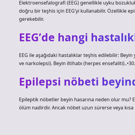
Elektroensefalografi (EEG) genellikle uyku bozuklukla
doğru bir teşhis için EEG’yi kullanabilir. Özellikle
gerekebilir.
EEG’de hangi hastalık
EEG ile aşağıdaki hastalıklar teşhis edilebilir: Bey
ve narkolepsi). Beyin iltihabı (herpes ensefaliti)..•3
Epilepsi nöbeti beyin
Epileptik nöbetler beyin hasarına neden olur mu? 
ölüm nadirdir. Ancak nöbet uzun sürerse veya kısa bi