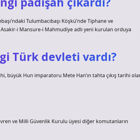
ngi padişah çıkardı?
başı’ndaki Tulumbacıbaşı Köşkü’nde Tiphane ve
ı. Asakir-i Mansure-i Mahmudiye adlı yeni kurulan orduya
i Türk devleti vardı?
rihi, büyük Hun imparatoru Mete Han’ın tahta çıkış tarihi ola
en ve Milli Güvenlik Kurulu üyesi diğer komutanların