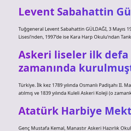
Levent Sabahattin Gül
Tuğgeneral Levent Sabahattin GÜLDAĞI, 3 Mayıs 1975
Lisesi’nden, 1997’de ise Kara Harp Okulu’ndan Tan
Askeri liseler ilk def
zamanında kurulmuş
Türkiye. İlk kez 1789 yılında Osmanlı Padişahı II
atılmış ve 1839 yılında Kuleli Askeri Koleji (o zamank
Atatürk Harbiye Mekte
Genç Mustafa Kemal, Manastır Askeri Hazırlık Okul