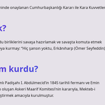
de onaylanan Cumhurbaşkanlığı Kararı ile Kara Kuvvetler
k?
 veya kurmay: “Hiç şansın yoktu, Erkānıharp (Ömer Seyfeddin
im kurdu?
ı Padişahı I. Abdülmecid’in 1845 tarihli fermanı ve Emin
 oluşan Askeri Maarif Komitesi’nin kararıyla, Mekteb-i
tiştirmek amacıyla kurulmuştur.