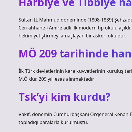
Harbiye ve Tıbbiye ha
Sultan II. Mahmud döneminde (1808-1839) Şehzade
Cerrahhane-i Amire adlı ilk modern tıp okulu açıld
hekim yetiştirmeyi amaçlayan bir askeri okuldur.
MÖ 209 tarihinde hang
İlk Türk devletlerinin kara kuvvetlerinin kuruluş ta
M.Ö.’dür. 209 yılı esas alınmaktadır.
Tsk’yi kim kurdu?
Vakıf, dönemin Cumhurbaşkanı Orgeneral Kenan Evr
topladığı paralarla kurulmuştu.