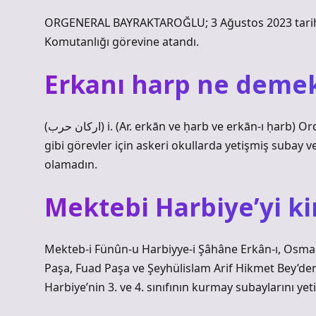
ORGENERAL BAYRAKTAROĞLU; 3 Ağustos 2023 tarihin
Komutanlığı görevine atandı.
Erkanı harp ne deme
(ﺍﺭﻛﺎﻥ ﺣﺮﺏ) i. (Ar. erkān ve ḥarb ve erkān-ı ḥarb) Ordu birliklerini savaşa hazırlamak ve savaşta komuta etmek
gibi görevler için askeri okullarda yetişmiş subay
olamadın.
Mektebi Harbiye’yi k
Mekteb-i Fünûn-u Harbiyye-i Şâhâne Erkân-ı, Osmanl
Paşa, Fuad Paşa ve Şeyhülislam Arif Hikmet Bey’den
Harbiye’nin 3. ve 4. sınıfının kurmay subaylarını ye