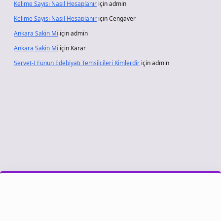
Kelime Sayısı Nasıl Hesaplanır
için
admin
Kelime Sayısı Nasıl Hesaplanır
için
Cengaver
Ankara Sakin Mi
için
admin
Ankara Sakin Mi
için
Karar
Servet-I Fünun Edebiyatı Temsilcileri Kimlerdir
için
admin
vdcasino giriş