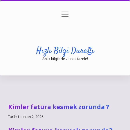
menüyü
Anasayfa
Gizlilik Politikası
Yasal Uyarı
aç
Hakkımızda
Hızlı Bilgi Durağı
Anlık bilgilerle zihnini tazele!
Kimler fatura kesmek zorunda ?
Tarih: Haziran 2, 2026